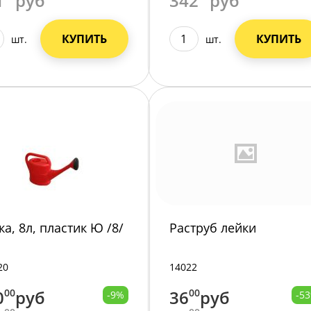
1
руб
342
руб
КУПИТЬ
КУПИТЬ
шт.
шт.
ка, 8л, пластик Ю /8/
Раструб лейки
20
14022
0
00
руб
36
00
руб
-9%
-5