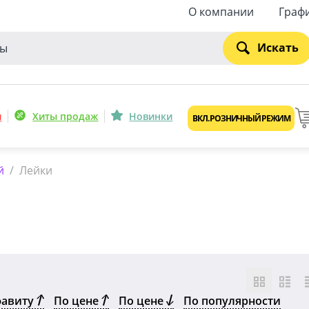
О компании
Граф
Искать
и
Хиты продаж
Новинки
ВКЛ. РОЗНИЧНЫЙ РЕЖИМ
й
/
Лейки
фавиту
По цене
По цене
По популярности