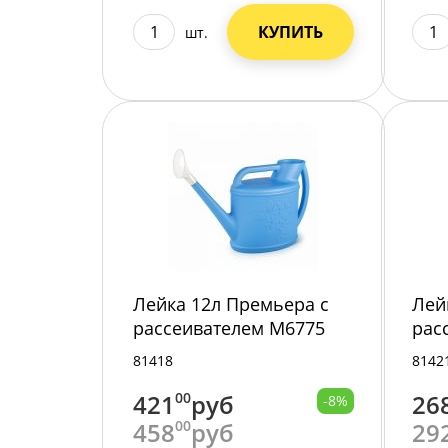
КУПИТЬ
шт.
Лейка 12л Премьера с
Лей
рассеивателем М6775
рас
/6/
/10/
81418
8142
421
00
руб
26
-8%
458
00
руб
29