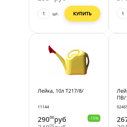
КУПИТЬ
шт.
Лейка, 10л Т217/8/
Лей
ПВ/
11144
0246
290
00
руб
26
-15%
00