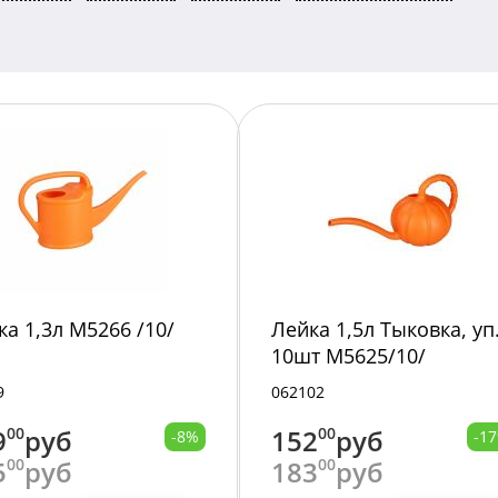
ка 1,3л М5266 /10/
Лейка 1,5л Тыковка, уп
10шт М5625/10/
9
062102
9
00
руб
152
00
руб
-8%
-1
5
00
руб
183
00
руб