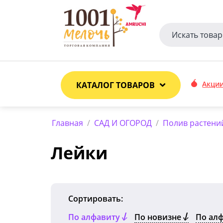
Акци
КАТАЛОГ ТОВАРОВ
Главная
/
САД И ОГОРОД
/
Полив растени
Лейки
Сортировать:
По алфавиту
По новизне
По ал