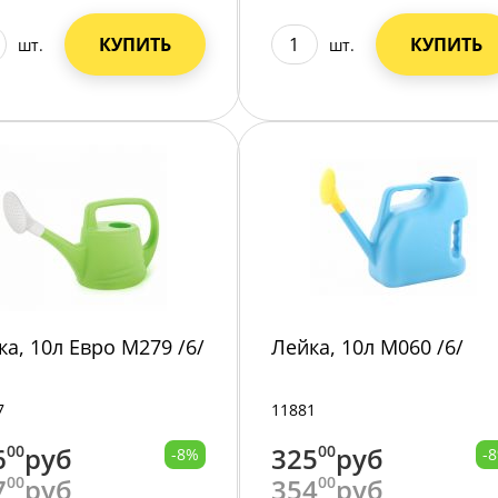
КУПИТЬ
КУПИТЬ
шт.
шт.
ка, 10л Евро М279 /6/
Лейка, 10л М060 /6/
7
11881
6
00
руб
325
00
руб
-8%
-
7
00
руб
354
00
руб