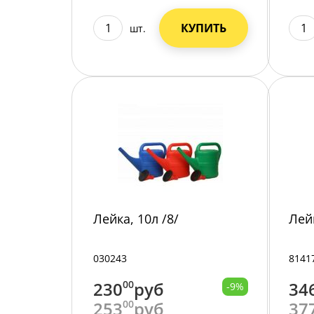
КУПИТЬ
шт.
Лейка, 10л /8/
Лей
030243
8141
230
00
руб
34
-9%
253
00
руб
37