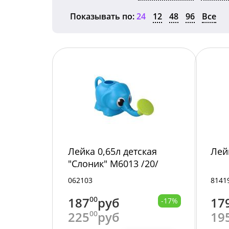
Показывать по:
24
12
48
96
Все
Лейка 0,65л детская
Лей
"Слоник" М6013 /20/
062103
8141
187
00
руб
17
-17%
225
00
руб
19