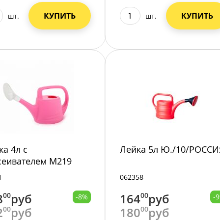
КУПИТЬ
КУПИТЬ
шт.
шт.
ка 4л с
Лейка 5л Ю./10/РОССИ
сеивателем М219
1
062358
8
00
руб
164
00
руб
-8%
-
2
00
руб
180
00
руб