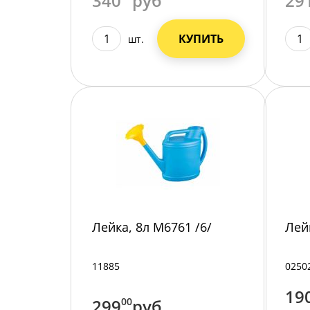
340
руб
29
КУПИТЬ
шт.
Лейка, 8л М6761 /6/
Лей
11885
0250
19
299
00
руб