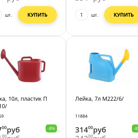
КУПИТЬ
КУПИТЬ
шт.
шт.
ка, 10л, пластик П
Лейка, 7л М222/6/
10/
59
11884
7
00
руб
314
00
руб
-8%
-
00
00