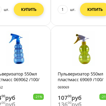
КУПИТЬ
КУПИТЬ
шт.
шт.
ьверизатор 550мл
Пульверизатор 550мл
стмасс 069062 /100/
пластмасс 69069 /100/
62
069069
4
00
руб
107
00
руб
-21%
-2
2
00
руб
136
00
руб