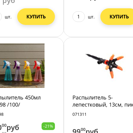
руб
КУПИТЬ
КУПИТЬ
шт.
шт.
пылитель 450мл
Распылитель 5-
98 /100/
лепестковый, 13см, пи
71311/100/
98
071311
0
00
руб
-21%
99
00
руб