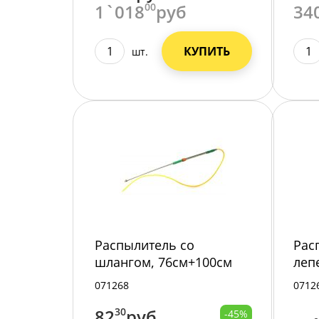
1`018
00
руб
34
КУПИТЬ
шт.
Распылитель со
Рас
шлангом, 76см+100см
леп
71268/200/
712
071268
0712
82
30
руб
-45%