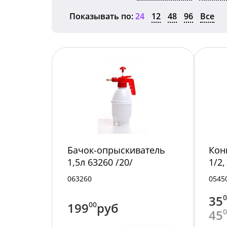
Показывать по:
24
12
48
96
Все
Бачок-опрыскиватель
Кон
1,5л 63260 /20/
1/2
/500
063260
0545
35
199
00
руб
45