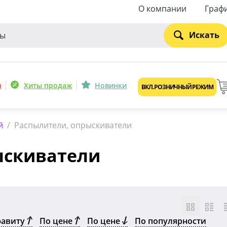
О компании
Граф
Искать
и
Хиты продаж
Новинки
ВКЛ. РОЗНИЧНЫЙ РЕЖИМ
й
/
Распылители, опрыскиватели
ыскиватели
фавиту
По цене
По цене
По популярности