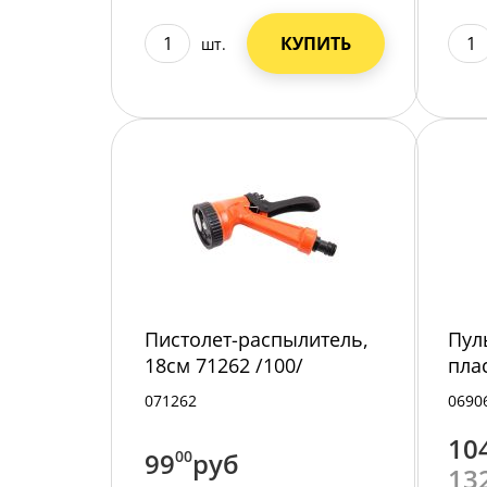
КУПИТЬ
шт.
Пистолет-распылитель,
Пул
18см 71262 /100/
пла
071262
0690
10
99
00
руб
13