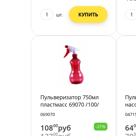
КУПИТЬ
шт.
Пульверизатор 750мл
Пул
пластмасс 69070 /100/
нас
/100
069070
0471
108
00
руб
64
-21%
00