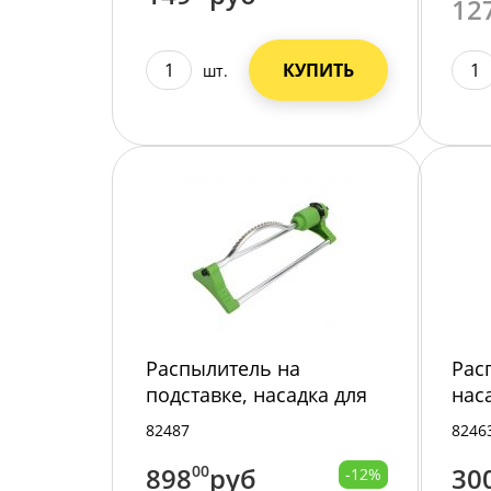
12
КУПИТЬ
шт.
Распылитель на
Рас
подставке, насадка для
нас
шланга, (дождеватель),
наб
82487
8246
пласт+мет, (056352)/12/
(028
898
00
руб
30
-12%