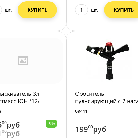
КУПИТЬ
КУПИТЬ
шт.
шт.
ыскиватель 3л
Ороситель
стмасс ЮН /12/
пульсирующий с 2 нас
и наружной резьбой
8
08441
3/4" S-99-66B /100/
5
00
руб
-9%
199
00
руб
1
00
руб