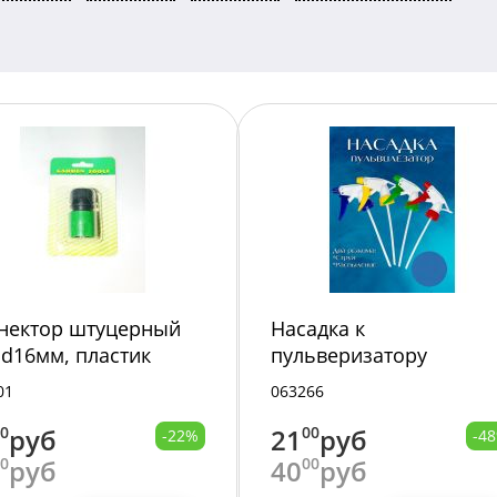
нектор штуцерный
Насадка к
, d16мм, пластик
пульверизатору
/
15см14189-6/500/
01
063266
00
руб
21
00
руб
-22%
-4
00
руб
40
00
руб