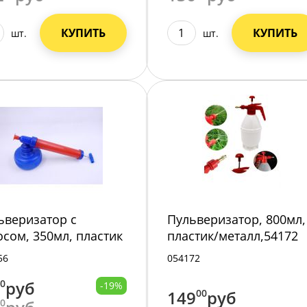
КУПИТЬ
КУПИТЬ
шт.
шт.
ьверизатор с
Пульверизатор, 800мл,
осом, 350мл, пластик
пластик/металл,54172
/
/30/
56
054172
00
руб
-19%
149
00
руб
00