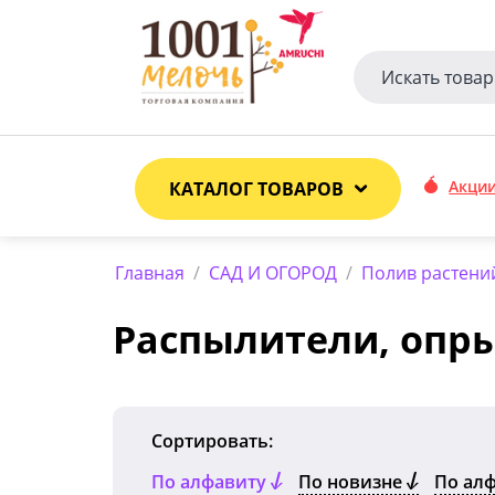
Акци
КАТАЛОГ ТОВАРОВ
Главная
/
САД И ОГОРОД
/
Полив растени
Распылители, опр
Сортировать:
По алфавиту
По новизне
По ал