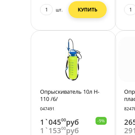
КУПИТЬ
шт.
Опрыскиватель 10л H-
Опр
110 /6/
пла
047491
8247
1`045
00
руб
26
-9%
1`153
00
руб
29