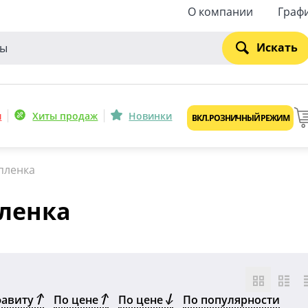
О компании
Граф
Искать
и
Хиты продаж
Новинки
ВКЛ. РОЗНИЧНЫЙ РЕЖИМ
пленка
ленка
фавиту
По цене
По цене
По популярности