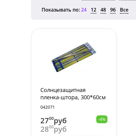
Показывать по:
24
12
48
96
Все
Солнцезащитная
пленка-штора, 300*60см
/10//100
042071
27
00
руб
-4%
28
00
руб