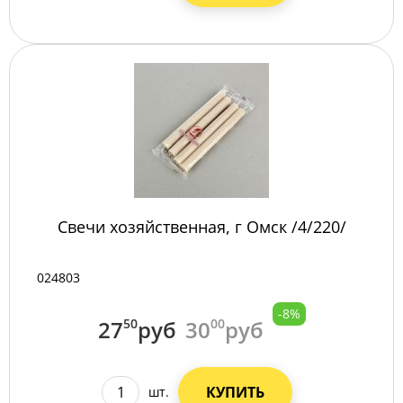
Свечи хозяйственная, г Омск /4/220/
024803
-8%
27
50
руб
30
00
руб
КУПИТЬ
шт.