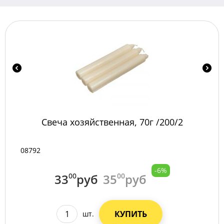
Свеча хозяйственная, 70г /200/2
08792
-6%
33
00
руб
35
00
руб
КУПИТЬ
шт.