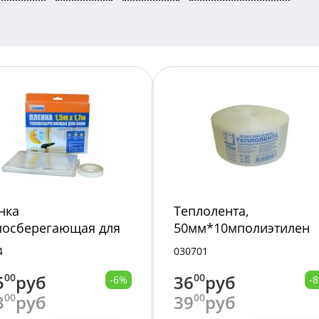
нка
Теплолента,
лосберегающая для
50мм*10мполиэтилен
 1,5x1,7 м, 4Walls
для окон /10/100/
4
030701
200W/20/
5
00
руб
36
00
руб
-6%
-
3
00
руб
39
00
руб