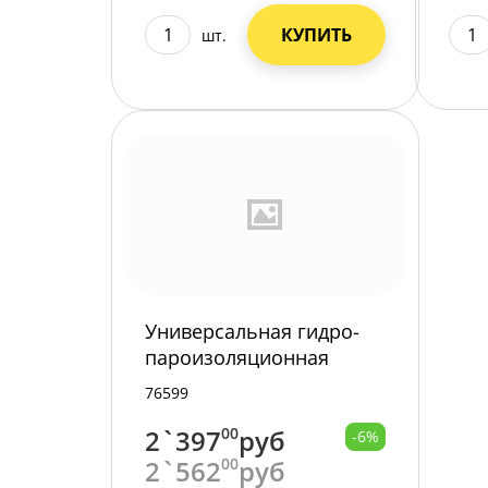
КУПИТЬ
шт.
Универсальная гидро-
пароизоляционная
мембрана D,SFMD70
76599
Super Fiber/1
2`397
00
руб
-6%
2`562
00
руб