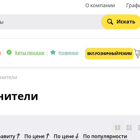
О компании
Граф
Искать
и
Хиты продаж
Новинки
ВКЛ. РОЗНИЧНЫЙ РЕЖИМ
тнители
нители
фавиту
По цене
По цене
По популярности