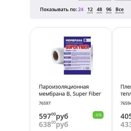
Показывать по:
24
12
48
96
Все
Пароизоляционная
Пле
мембрана В, Super Fiber
теп
SFMB35 /1/
окон
76597
7659
PTS
597
00
руб
40
-6%
638
00
руб
43