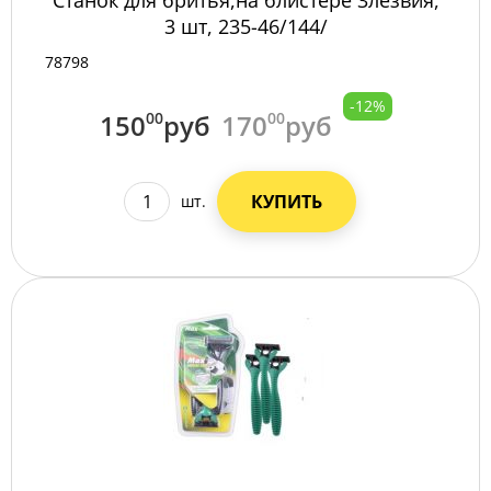
3 шт, 235-46/144/
78798
-12%
150
00
руб
170
00
руб
КУПИТЬ
шт.