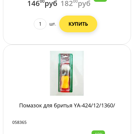
146
00
руб
182
00
руб
КУПИТЬ
шт.
Помазок для бритья YA-424/12/1360/
058365