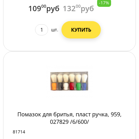
-17%
109
00
руб
132
00
руб
КУПИТЬ
шт.
Помазок для бритья, пласт ручка, 959,
027829 /6/600/
81714