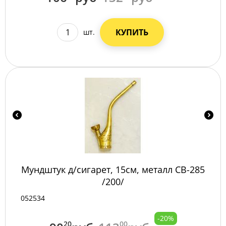
КУПИТЬ
шт.
Мундштук д/сигарет, 15см, металл СВ-285
/200/
052534
-20%
20
00