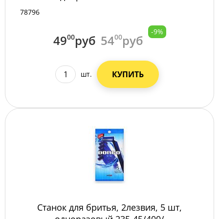
78796
-9%
49
00
руб
54
00
руб
КУПИТЬ
шт.
Станок для бритья, 2лезвия, 5 шт,
одноразовый 235-45/400/