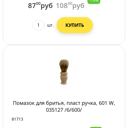
-19%
87
00
руб
108
00
руб
КУПИТЬ
шт.
Помазок для бритья, пласт ручка, 601 W,
035127 /6/600/
81713