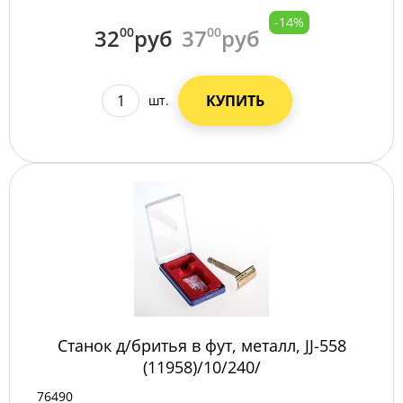
-14%
32
00
руб
37
00
руб
КУПИТЬ
шт.
Станок д/бритья в фут, металл, JJ-558
(11958)/10/240/
76490