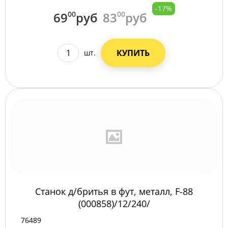
-17%
69
00
руб
83
00
руб
КУПИТЬ
шт.
Станок д/бритья в фут, металл, F-88
(000858)/12/240/
76489