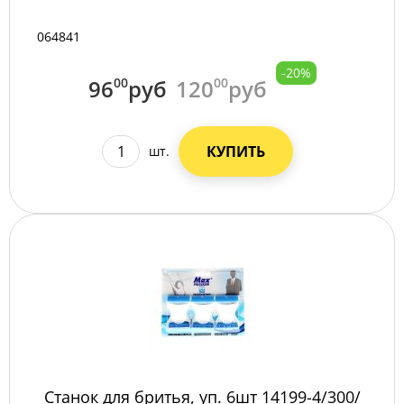
064841
-20%
96
00
руб
120
00
руб
КУПИТЬ
шт.
Станок для бритья, уп. 6шт 14199-4/300/