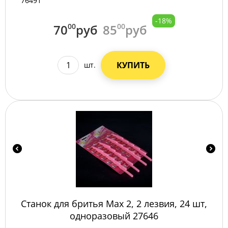
76491
-18%
70
00
руб
85
00
руб
КУПИТЬ
шт.
Станок для бритья Max 2, 2 лезвия, 24 шт,
одноразовый 27646