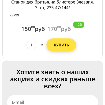
Станок для бритья,на блистере 3лезвия,
3 шт, 235-47/144/
78799
-12%
150
00
руб
170
00
руб
КУПИТЬ
шт.
Хотите знать о наших
акциях и скидках раньше
всех?