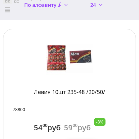
По алфавиту
24
Левия 10шт 235-48 /20/50/
78800
-8%
54
00
руб
59
00
руб