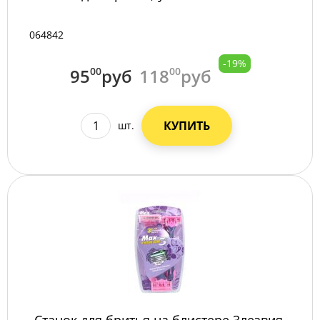
064842
-19%
95
00
руб
118
00
руб
КУПИТЬ
шт.
Станок для бритья,на блистере 3лезвия,