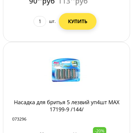
90
руб
113
руб
КУПИТЬ
шт.
Насадка для бритья 5 лезвий уп4шт MAX
17199-9 /144/
073296
-20%