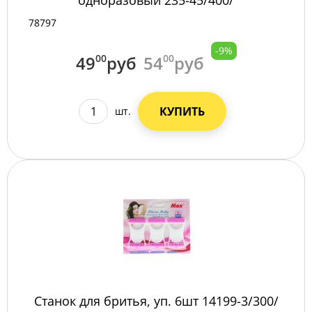
78797
-9%
49
00
руб
54
00
руб
КУПИТЬ
шт.
Станок для бритья, уп. 6шт 14199-3/300/