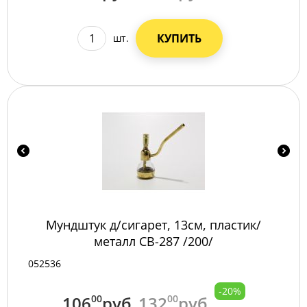
КУПИТЬ
шт.
Мундштук д/сигарет, 13см, пластик/
металл СВ-287 /200/
052536
-20%
106
00
руб
132
00
руб