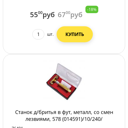
-18%
55
00
руб
67
00
руб
КУПИТЬ
шт.
Станок д/бритья в фут, металл, со смен
лезвиями, 578 (014591)/10/240/