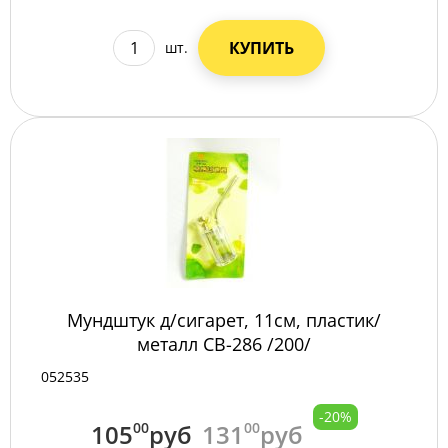
КУПИТЬ
шт.
Мундштук д/сигарет, 11см, пластик/
металл СВ-286 /200/
052535
-20%
105
00
руб
131
00
руб