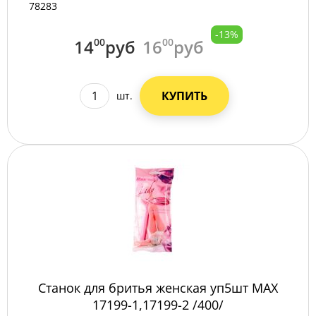
78283
-13%
14
00
руб
16
00
руб
КУПИТЬ
шт.
Станок для бритья женская уп5шт MAX
17199-1,17199-2 /400/