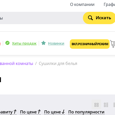
О компании
Граф
Искать
и
Хиты продаж
Новинки
ВКЛ. РОЗНИЧНЫЙ РЕЖИМ
 ванной комнаты
/
Сушилки для белья
я
фавиту
По цене
По цене
По популярности