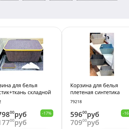
зина для белья
Корзина для белья
стик+ткань складной
плетеная синтетика
33х25см 235-446 /20/
40х30х25см 235-412 /24
2
79218
798
00
руб
596
00
руб
-17%
-1
177
00
руб
709
00
руб