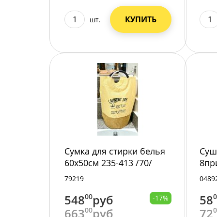
КУПИТЬ
шт.
Сумка для стирки белья
Суш
60х50см 235-413 /70/
8пр
пла
79219
0489
548
00
руб
58
-17%
663
00
руб
72