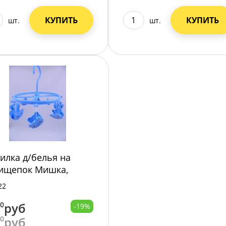
КУПИТЬ
КУПИТЬ
шт.
шт.
илка д/белья на
ищепок Мишка,
стик /120/
22
00
руб
-19%
00
руб