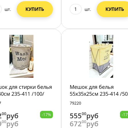
КУПИТЬ
КУПИТЬ
шт.
шт.
ок для стирки белья
Мешок для белья
40см 235-411 /100/
55х35х25см 235-414 /50
7
79220
2
00
руб
555
00
руб
-17%
-1
9
00
руб
672
00
руб