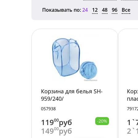
Показывать по:
24
12
48
96
Все
Корзина для белья SH-
Кор
959/240/
пла
54х
057938
7917
119
00
руб
1`
-20%
149
00
руб
2`