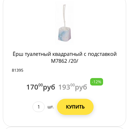
Ёрш туалетный квадратный с подставкой
М7862 /20/
81395
-12%
170
00
руб
193
00
руб
КУПИТЬ
шт.