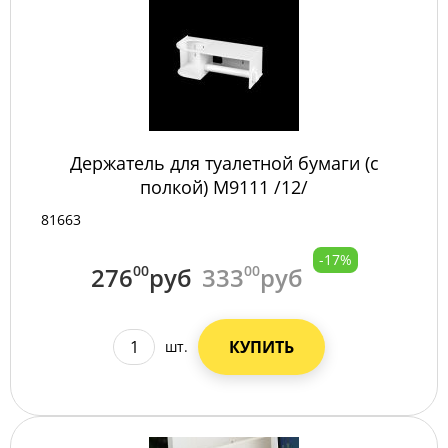
Держатель для туалетной бумаги (с
полкой) М9111 /12/
81663
-17%
276
00
руб
333
00
руб
КУПИТЬ
шт.