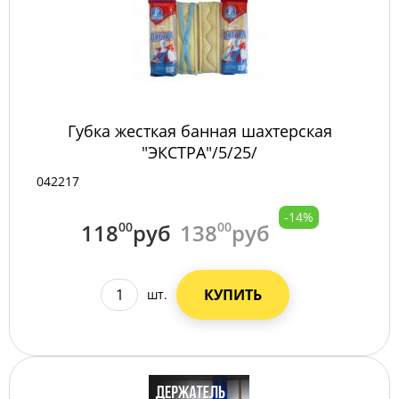
Губка жесткая банная шахтерская
"ЭКСТРА"/5/25/
042217
-14%
118
00
руб
138
00
руб
КУПИТЬ
шт.