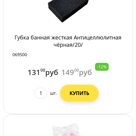
Губка банная жесткая Антицеллюлитная
чёрная/20/
069500
-12%
131
00
руб
149
00
руб
КУПИТЬ
шт.