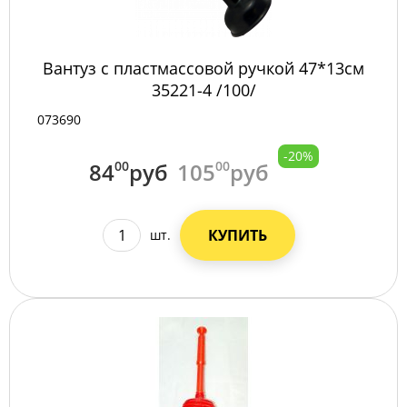
Вантуз с пластмассовой ручкой 47*13см
35221-4 /100/
073690
-20%
84
00
руб
105
00
руб
КУПИТЬ
шт.