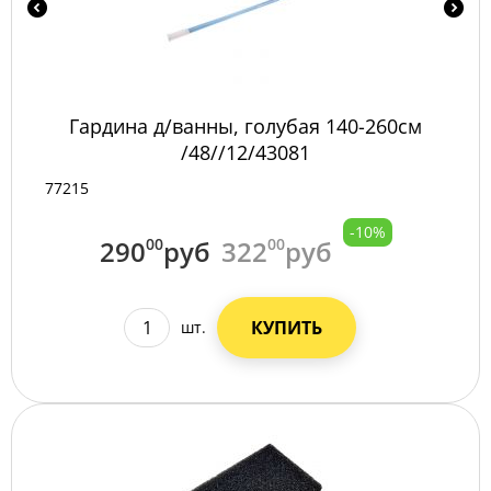
Гардина д/ванны, голубая 140-260см
/48//12/43081
77215
-10%
290
00
руб
322
00
руб
КУПИТЬ
шт.