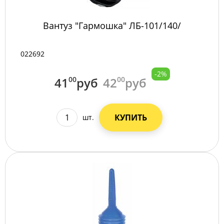
Вантуз "Гармошка" ЛБ-101/140/
022692
-2%
41
00
руб
42
00
руб
КУПИТЬ
шт.