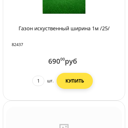
Газон искуственный ширина 1м /25/
82437
690
00
руб
КУПИТЬ
шт.