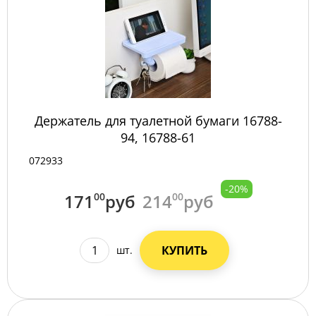
Держатель для туалетной бумаги 16788-
94, 16788-61
072933
-20%
171
00
руб
214
00
руб
КУПИТЬ
шт.