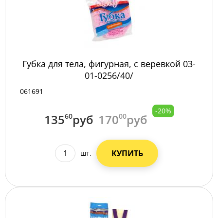
Губка для тела, фигурная, с веревкой 03-
01-0256/40/
061691
-20%
135
60
руб
170
00
руб
КУПИТЬ
шт.