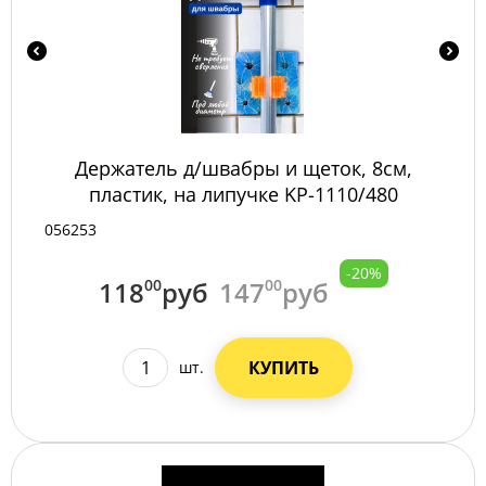
Держатель д/швабры и щеток, 8см,
пластик, на липучке KP-1110/480
056253
-20%
118
00
руб
147
00
руб
КУПИТЬ
шт.