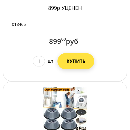
899р УЦЕНЕН
018465
899
00
руб
КУПИТЬ
шт.