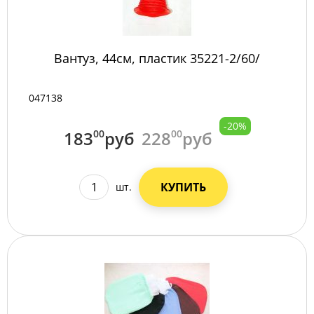
Вантуз, 44см, пластик 35221-2/60/
047138
-20%
183
00
руб
228
00
руб
КУПИТЬ
шт.