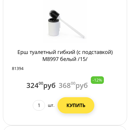
Ерш туалетный гибкий (с подставкой)
М8997 белый /15/
81394
-12%
324
00
руб
368
00
руб
КУПИТЬ
шт.