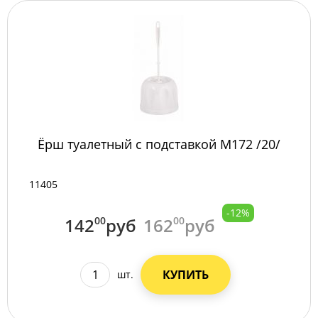
Ёрш туалетный с подставкой М172 /20/
11405
-12%
142
00
руб
162
00
руб
КУПИТЬ
шт.