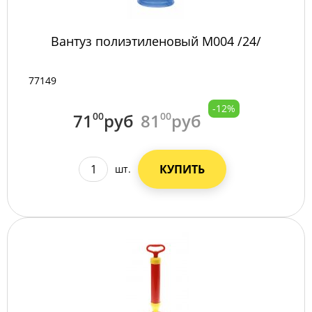
Вантуз полиэтиленовый М004 /24/
77149
-12%
71
00
руб
81
00
руб
КУПИТЬ
шт.