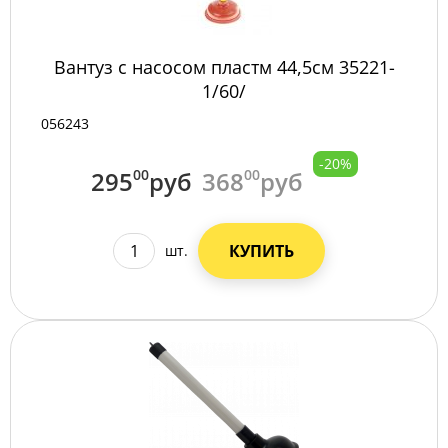
Вантуз с насосом пластм 44,5см 35221-
1/60/
056243
-20%
295
00
руб
368
00
руб
КУПИТЬ
шт.