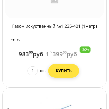
Газон искуственный №1 235-401 (1метр)
79195
-30%
983
00
руб
1`399
00
руб
КУПИТЬ
шт.