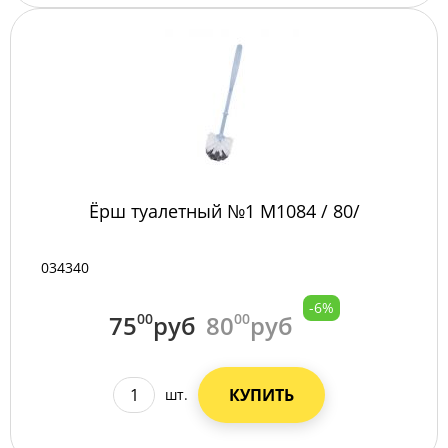
Ёрш туалетный №1 М1084 / 80/
034340
-6%
75
00
руб
80
00
руб
КУПИТЬ
шт.