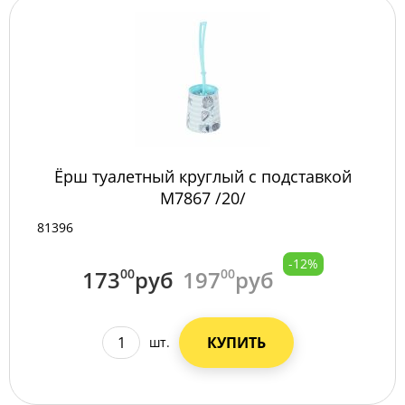
Ёрш туалетный круглый с подставкой
М7867 /20/
81396
-12%
173
00
руб
197
00
руб
КУПИТЬ
шт.