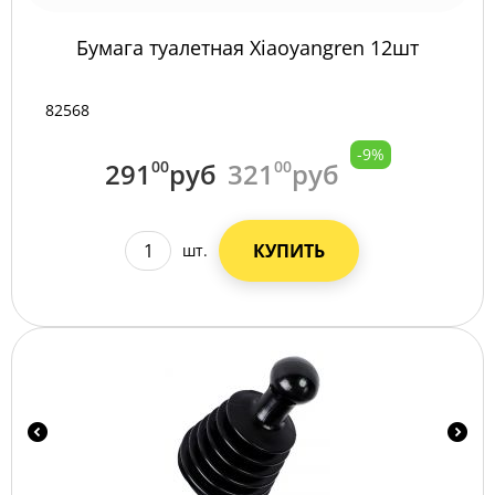
Бумага туалетная Xiaoyangren 12шт
82568
-9%
291
00
руб
321
00
руб
КУПИТЬ
шт.