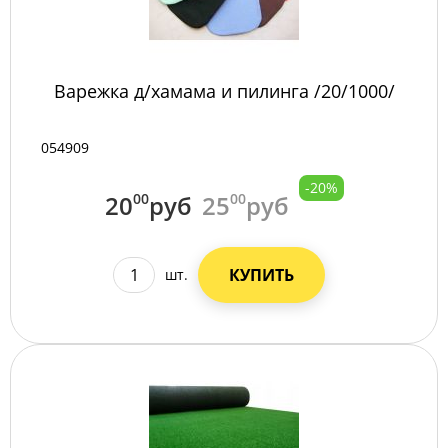
Варежка д/хамама и пилинга /20/1000/
054909
-20%
20
00
руб
25
00
руб
КУПИТЬ
шт.