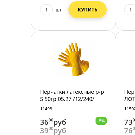
КУПИТЬ
шт.
Перчатки латексные р-р
Пер
S 50гр 05.27 /12/240/
ЛОТ
11498
1150
36
00
руб
73
-8%
39
00
руб
76