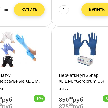
КУПИТЬ
КУПИТЬ
шт.
шт.
чатки
Перчатки уп 25пар
версальные XL.L.M.
XL.L.M. "Gerebrum 35Р
rebrum латекс,Р
20
051242
00
руб
850
00
руб
-10%
-
00
руб
875
00
руб