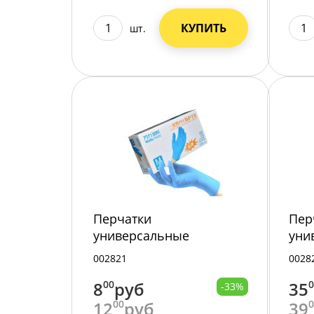
КУПИТЬ
шт.
Перчатки
Пер
универсальные
уни
/S/L/M/XL/ WALLY
"Ge
002821
0028
PLASTIC латекс,/50/Р
8
00
руб
35
-33%
12
00
руб
39