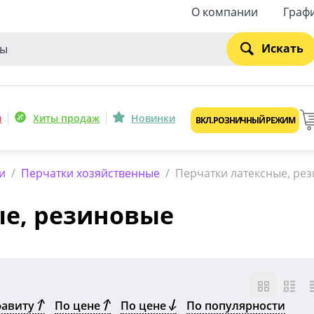
О компании
Граф
Искать
и
Хиты продаж
Новинки
ВКЛ. РОЗНИЧНЫЙ РЕЖИМ
и
/
Перчатки хозяйственные
/
Перчатки латексные, ре
ые, резиновые
фавиту
По цене
По цене
По популярности