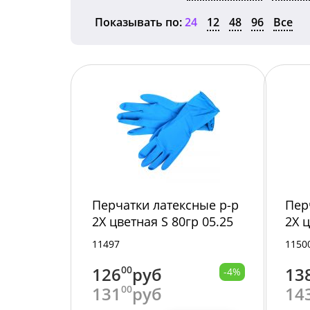
Показывать по:
24
12
48
96
Все
Перчатки латексные р-р
Пер
2Х цветная S 80гр 05.25
2Х 
12/240/
/12/
11497
1150
126
00
руб
13
-4%
131
00
руб
14