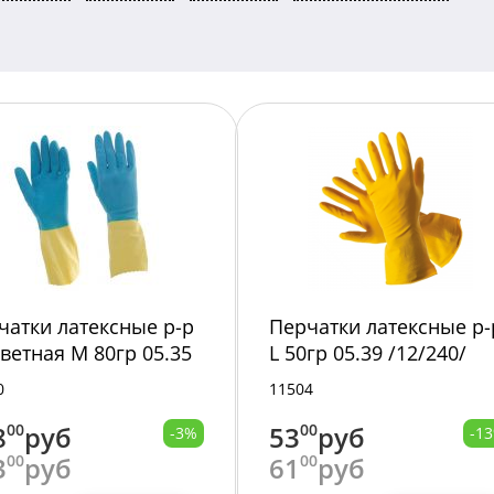
чатки латексные р-р
Перчатки латексные р-
цветная М 80гр 05.35
L 50гр 05.39 /12/240/
240/
0
11504
8
00
руб
53
00
руб
-3%
-1
3
00
руб
61
00
руб