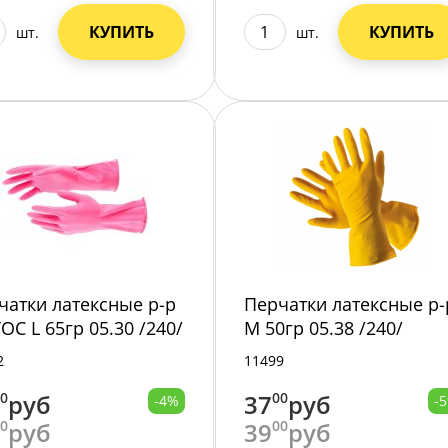
КУПИТЬ
КУПИТЬ
шт.
шт.
чатки латексные р-р
Перчатки латексные р-
ОС L 65гр 05.30 /240/
М 50гр 05.38 /240/
2
11499
00
руб
37
00
руб
-4%
-
00
руб
39
00
руб