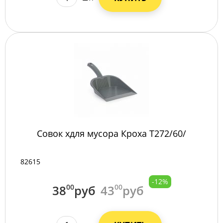
Совок хдля мусора Кроха Т272/60/
82615
-12%
38
00
руб
43
00
руб