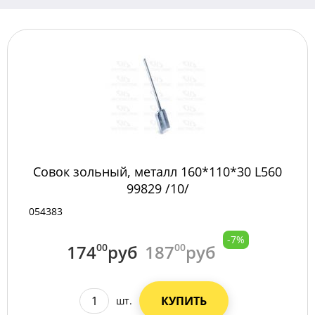
Совок зольный, металл 160*110*30 L560
99829 /10/
054383
-7%
174
00
руб
187
00
руб
КУПИТЬ
шт.