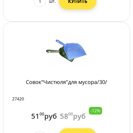
КУПИТЬ
шт.
Совок"Чистюля"для мусора/30/
27420
-12%
51
00
руб
58
00
руб