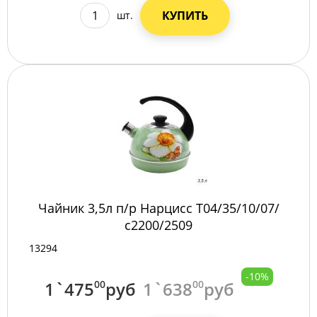
КУПИТЬ
шт.
Чайник 3,5л п/р Нарцисс Т04/35/10/07/
с2200/2509
13294
-10%
1`475
00
руб
1`638
00
руб