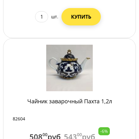
КУПИТЬ
шт.
Чайник заварочный Пахта 1,2л
82604
-6%
508
00
руб
543
00
руб