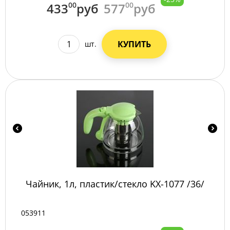
433
00
руб
577
00
руб
КУПИТЬ
шт.
Чайник, 1л, пластик/стекло KX-1077 /36/
053911