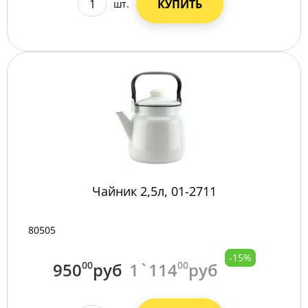
КУПИТЬ
шт.
Чайник 2,5л, 01-2711
80505
-15%
950
00
руб
1`114
00
руб