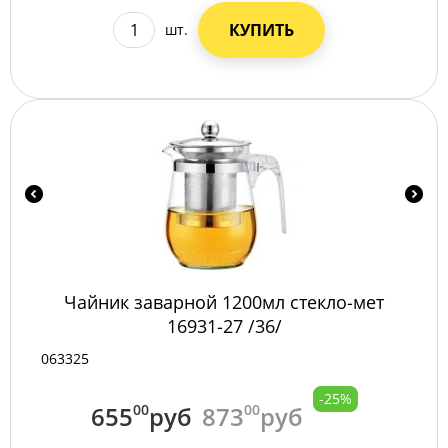
КУПИТЬ
шт.
Чайник заварной 1200мл стекло-мет
16931-27 /36/
063325
-25%
655
00
руб
873
00
руб