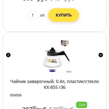
КУПИТЬ
шт.
Чайник заварочный, 0.4л, пластик/стекло
KX-855 /36
056006
-25%
00
00