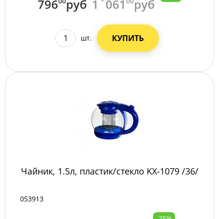
796
00
руб
1`061
00
руб
КУПИТЬ
шт.
Чайник, 1.5л, пластик/стекло KX-1079 /36/
053913
-25%