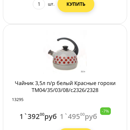
КУПИТЬ
шт.
Чайник 3,5л п/р белый Красные горохи
ТМ04/35/03/08/с2326/2328
13295
-7%
1`392
00
руб
1`495
00
руб