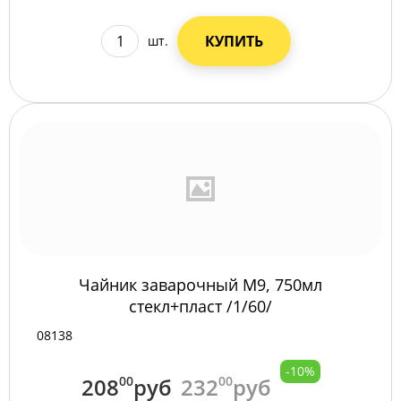
КУПИТЬ
шт.
Чайник заварочный М9, 750мл
стекл+пласт /1/60/
08138
-10%
208
00
руб
232
00
руб