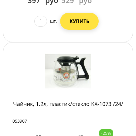
397
руб
529
руб
КУПИТЬ
шт.
Чайник, 1.2л, пластик/стекло KX-1073 /24/
053907
-25%