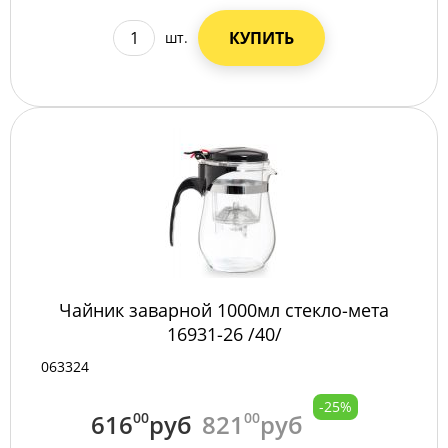
КУПИТЬ
шт.
Чайник заварной 1000мл стекло-мета
16931-26 /40/
063324
-25%
616
00
руб
821
00
руб