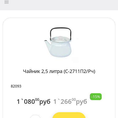
Чайник 2,5 литра (С-2711П2/Рч)
82093
-15%
1`080
00
руб
1`266
00
руб