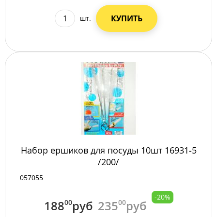
КУПИТЬ
шт.
Набор ершиков для посуды 10шт 16931-5
/200/
057055
-20%
188
00
руб
235
00
руб