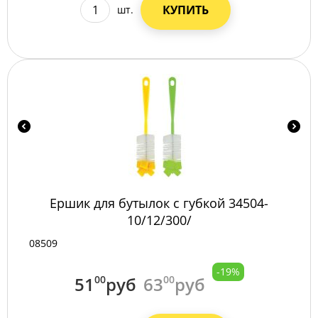
КУПИТЬ
шт.
Ершик для бутылок с губкой 34504-
10/12/300/
08509
-19%
51
00
руб
63
00
руб