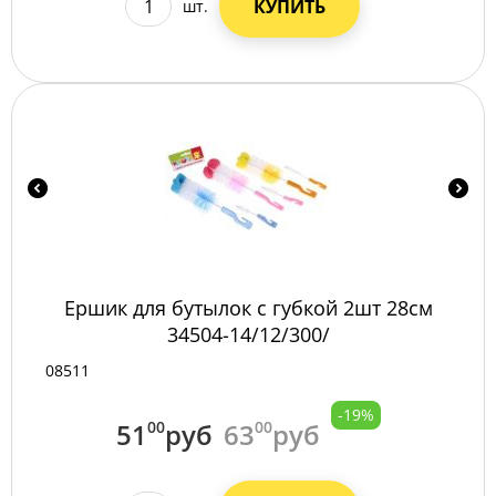
КУПИТЬ
шт.
Ершик для бутылок с губкой 2шт 28см
34504-14/12/300/
08511
-19%
51
00
руб
63
00
руб