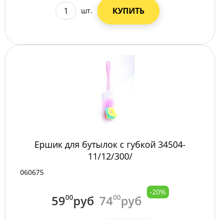
КУПИТЬ
шт.
Ершик для бутылок с губкой 34504-
11/12/300/
060675
-20%
59
00
руб
74
00
руб