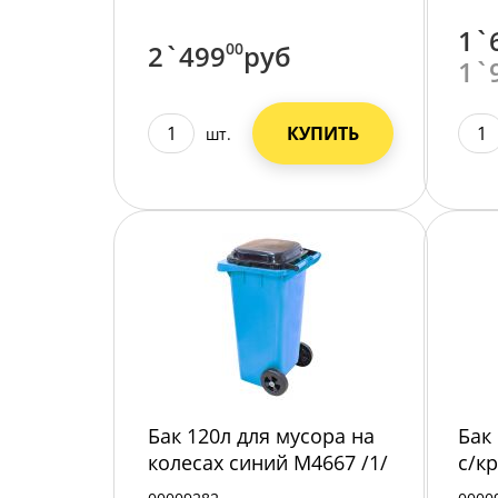
1`
2`499
00
руб
1`
КУПИТЬ
шт.
Бак 120л для мусора на
Бак
колесах синий М4667 /1/
с/к