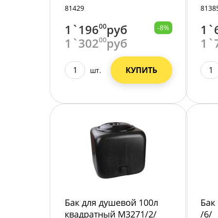
81429
8138
1`196
00
руб
1`
-8%
1`302
00
руб
1`
КУПИТЬ
шт.
Бак для душевой 100л
Бак
квадратный М3271/2/
/6/