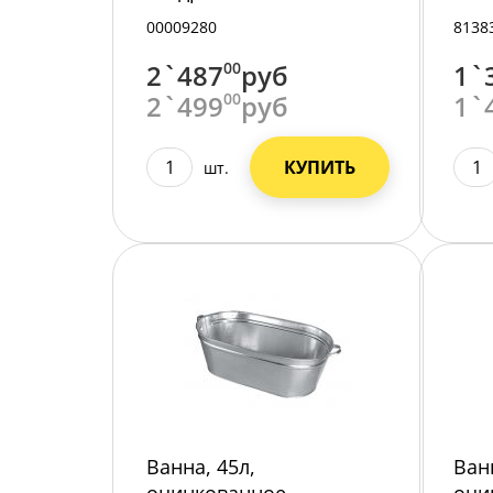
00009280
8138
2`487
00
руб
1`
2`499
00
руб
1`
КУПИТЬ
шт.
Ванна, 45л,
Ван