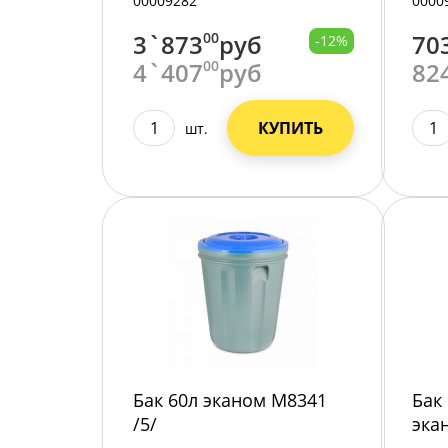
00009282
0000
3`873
00
руб
70
-12%
4`407
00
руб
82
КУПИТЬ
шт.
Бак 60л эканом М8341
Бак
/5/
эка