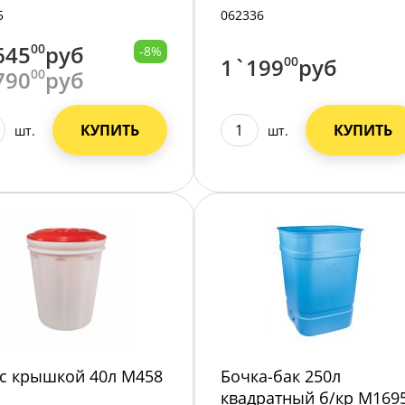
5
062336
645
00
руб
-8%
1`199
00
руб
790
00
руб
КУПИТЬ
КУПИТЬ
шт.
шт.
 с крышкой 40л М458
Бочка-бак 250л
квадратный б/кр М169