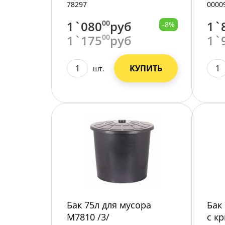
М72
78297
0000
1`080
00
руб
1`
-8%
1`175
00
руб
1`
КУПИТЬ
шт.
Бак 75л для мусора
Бак
М7810 /3/
с к