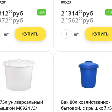
35 /1/
9281
80523
812
00
руб
2`314
00
руб
-8%
-1
972
00
руб
2`562
00
руб
КУПИТЬ
КУПИТЬ
шт.
шт.
 75л универсальный
Бак 80л хозяйственно-
рышкой М6924 /3/
бытовой, с крышкой /5