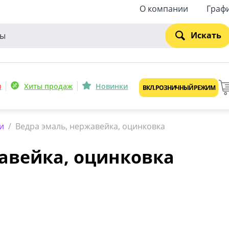
О компании
Граф
Искать
и
Хиты продаж
Новинки
ВКЛ. РОЗНИЧНЫЙ РЕЖИМ
и
/
Ведра эмаль, нержавейка, оцинковка
авейка, оцинковка