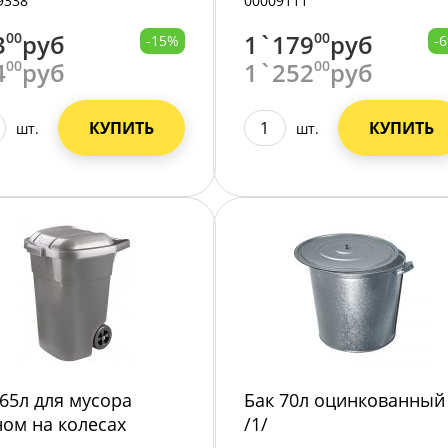
9338
00009111
3
00
руб
1`179
00
руб
-15%
-
4
00
руб
1`252
00
руб
КУПИТЬ
КУПИТЬ
шт.
шт.
 65л для мусора
Бак 70л оцинкованный
ном на колесах
/1/