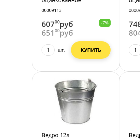
оцинкованное
оци
00009113
0000
607
00
руб
74
-7%
651
00
руб
80
КУПИТЬ
шт.
Ведро 12л
Вед