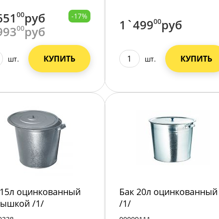
651
00
руб
-17%
1`499
00
руб
993
00
руб
КУПИТЬ
КУПИТЬ
шт.
шт.
 15л оцинкованный
Бак 20л оцинкованный
рышкой /1/
/1/