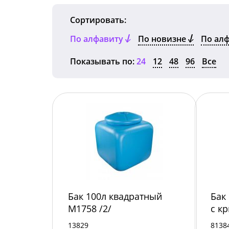
Сортировать:
По алфавиту
По новизне
По ал
Показывать по:
24
12
48
96
Все
Бак 100л квадратный
Бак
М1758 /2/
с к
13829
8138