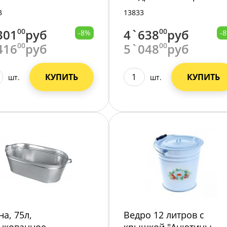
/3/
3
13833
301
00
руб
4`638
00
руб
-8%
-
416
00
руб
5`048
00
руб
КУПИТЬ
КУПИТЬ
шт.
шт.
на, 75л,
Ведро 12 литров с