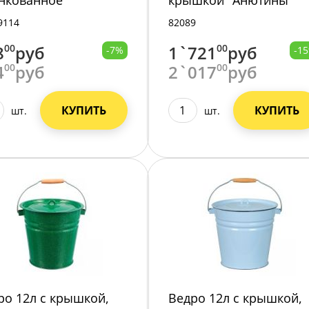
нкованное
крышкой "Анютины
глазки" С-1224/4)
9114
82089
8
00
руб
1`721
00
руб
-7%
-1
4
00
руб
2`017
00
руб
КУПИТЬ
КУПИТЬ
шт.
шт.
ро 12л с крышкой,
Ведро 12л с крышкой,