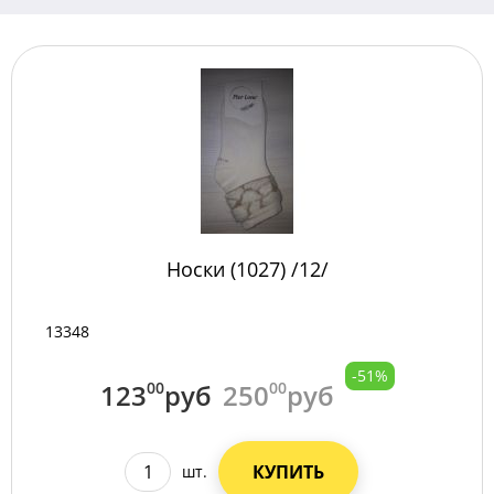
Носки (1027) /12/
13348
-51%
123
00
руб
250
00
руб
КУПИТЬ
шт.