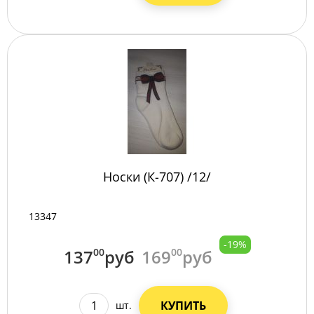
Носки (К-707) /12/
13347
-19%
137
00
руб
169
00
руб
КУПИТЬ
шт.