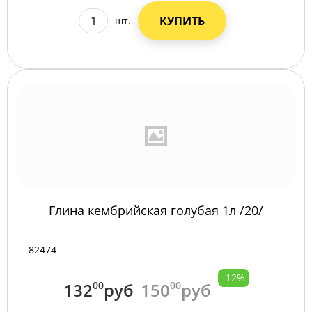
КУПИТЬ
шт.
Глина кембрийская голубая 1л /20/
82474
-12%
132
00
руб
150
00
руб