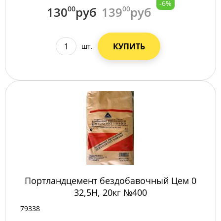
-6%
130
00
руб
139
00
руб
КУПИТЬ
шт.
Портландцемент бездобавочный Цем 0
32,5Н, 20кг №400
79338