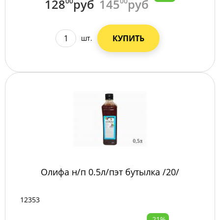
128
00
руб
145
00
руб
КУПИТЬ
шт.
Олифа н/п 0.5л/пэт бутылка /20/
12353
-21%