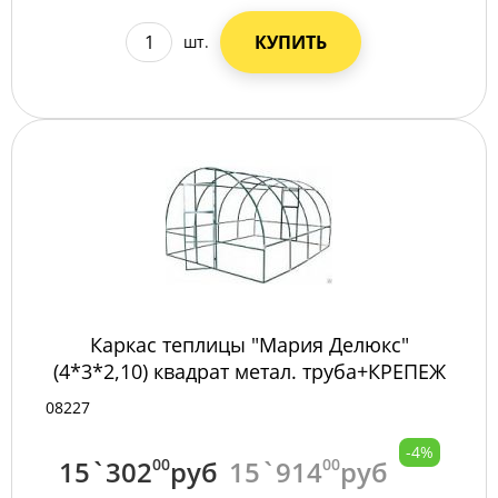
КУПИТЬ
шт.
Каркас теплицы "Мария Делюкс"
(4*3*2,10) квадрат метал. труба+КРЕПЕЖ
08227
-4%
15`302
00
руб
15`914
00
руб