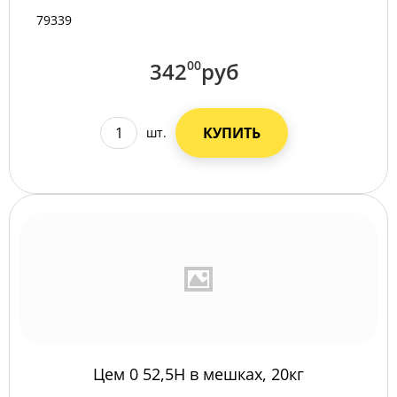
79339
342
00
руб
КУПИТЬ
шт.
Цем 0 52,5Н в мешках, 20кг