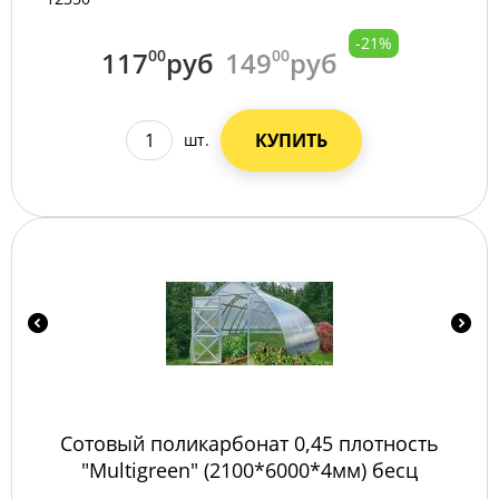
-21%
117
00
руб
149
00
руб
КУПИТЬ
шт.
Сотовый поликарбонат 0,45 плотность
"Multigreen" (2100*6000*4мм) бесц