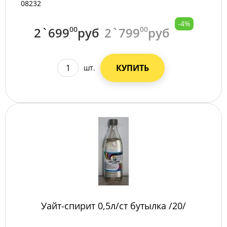
08232
-4%
2`699
00
руб
2`799
00
руб
КУПИТЬ
шт.
Уайт-спирит 0,5л/ст бутылка /20/