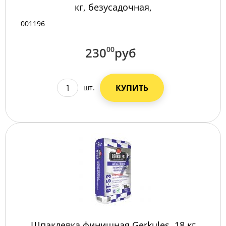
кг, безусадочная,
001196
230
00
руб
КУПИТЬ
шт.
Шпаклевка финишная Gerkules, 18 кг