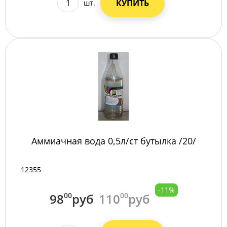
КУПИТЬ
шт.
Аммиачная вода 0,5л/ст бутылка /20/
12355
-11%
98
00
руб
110
00
руб