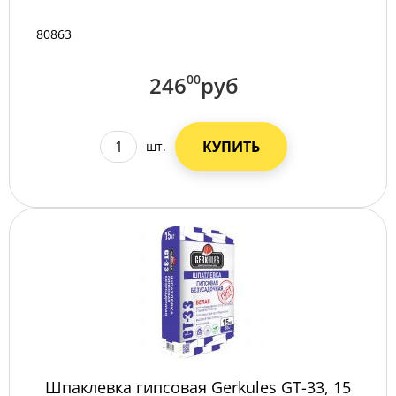
80863
246
00
руб
КУПИТЬ
шт.
Шпаклевка гипсовая Gerkules GT-33, 15