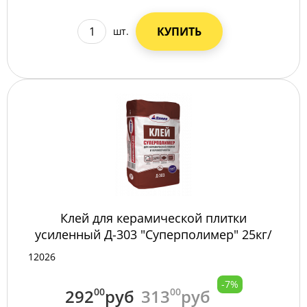
КУПИТЬ
шт.
Клей для керамической плитки
усиленный Д-303 "Суперполимер" 25кг/
Мешок
12026
-7%
292
00
руб
313
00
руб