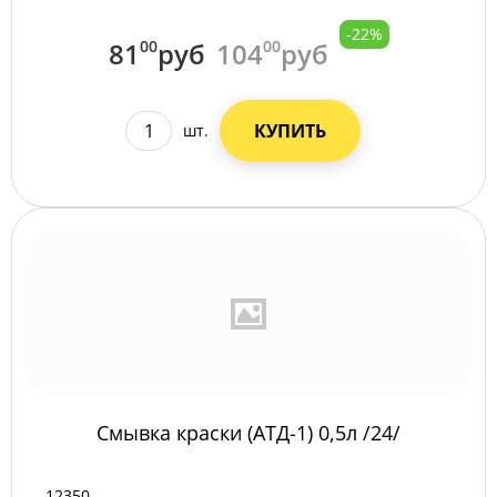
-22%
81
00
руб
104
00
руб
КУПИТЬ
шт.
Смывка краски (АТД-1) 0,5л /24/
12350