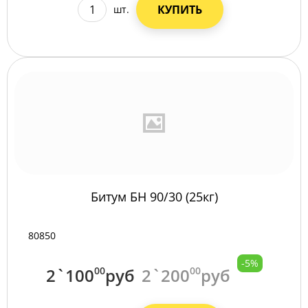
КУПИТЬ
шт.
Битум БН 90/30 (25кг)
80850
-5%
2`100
00
руб
2`200
00
руб