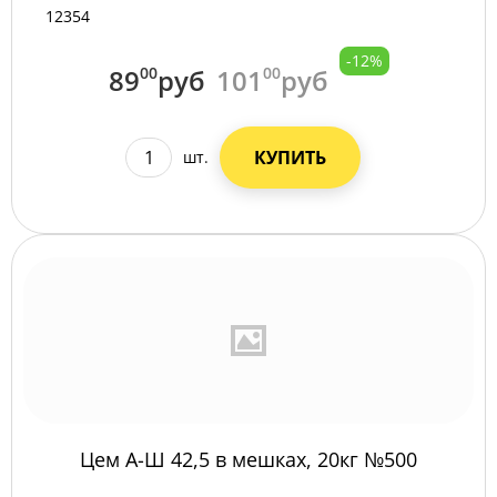
12354
-12%
89
00
руб
101
00
руб
КУПИТЬ
шт.
Цем А-Ш 42,5 в мешках, 20кг №500