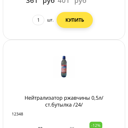
361
руб
401
руб
КУПИТЬ
шт.
Нейтрализатор ржавчины 0,5л/
ст.бутылка /24/
12348
-12%