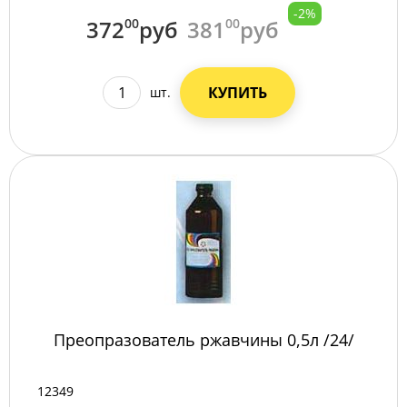
-2%
372
00
руб
381
00
руб
КУПИТЬ
шт.
Преопразователь ржавчины 0,5л /24/
12349