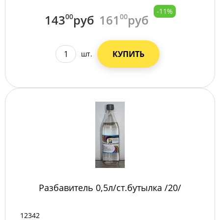
-11%
143
00
руб
161
00
руб
КУПИТЬ
шт.
Разбавитель 0,5л/ст.бутылка /20/
12342