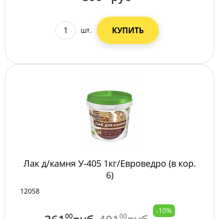
КУПИТЬ
шт.
Лак д/камня У-405 1кг/Евроведро (в кор.
6)
12058
-10%
00
00