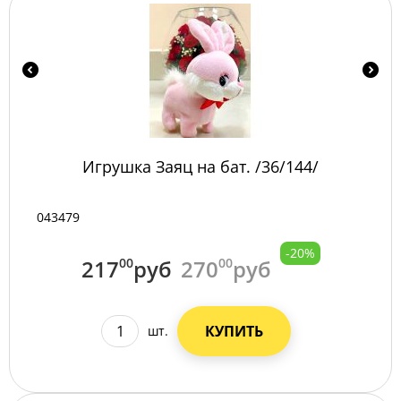
Игрушка Заяц на бат. /36/144/
043479
-20%
217
00
руб
270
00
руб
КУПИТЬ
шт.