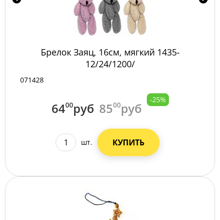
Брелок Заяц, 16см, мягкий 1435-
12/24/1200/
071428
-25%
64
00
руб
85
00
руб
КУПИТЬ
шт.