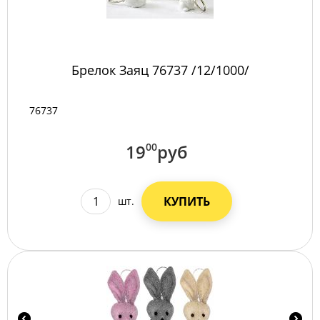
Брелок Заяц 76737 /12/1000/
76737
19
00
руб
КУПИТЬ
шт.