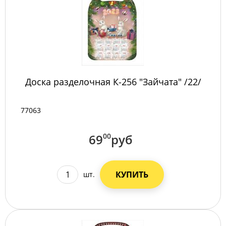
Доска разделочная К-256 "Зайчата" /22/
77063
69
00
руб
КУПИТЬ
шт.