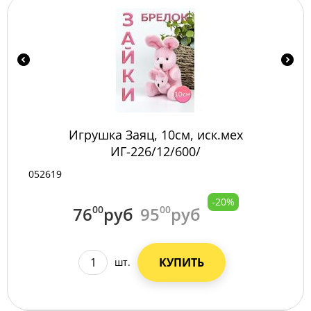
Игрушка Заяц, 10см, иск.мех
ИГ-226/12/600/
052619
-20%
76
00
руб
95
00
руб
КУПИТЬ
шт.