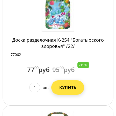
Доска разделочная К-254 "Богатырского
здоровья" /22/
77062
-19%
77
00
руб
95
00
руб
КУПИТЬ
шт.