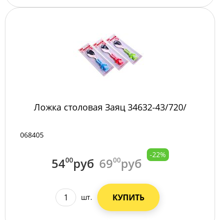
Ложка столовая Заяц 34632-43/720/
068405
-22%
54
00
руб
69
00
руб
КУПИТЬ
шт.