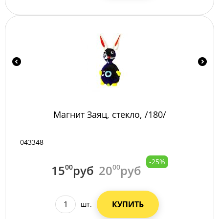
Магнит Заяц, стекло, /180/
043348
-25%
15
00
руб
20
00
руб
КУПИТЬ
шт.