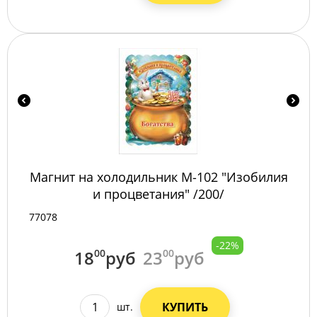
Магнит на холодильник М-102 "Изобилия
и процветания" /200/
77078
-22%
18
00
руб
23
00
руб
КУПИТЬ
шт.