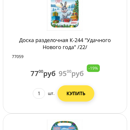
Доска разделочная К-244 "Удачного
Нового года" /22/
77059
-19%
77
00
руб
95
00
руб
КУПИТЬ
шт.