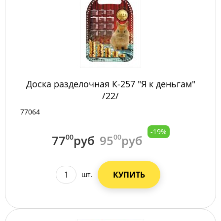
Доска разделочная К-257 "Я к деньгам"
/22/
77064
-19%
77
00
руб
95
00
руб
КУПИТЬ
шт.