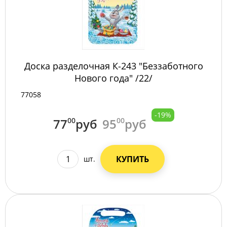
Доска разделочная К-243 "Беззаботного
Нового года" /22/
77058
-19%
77
00
руб
95
00
руб
КУПИТЬ
шт.