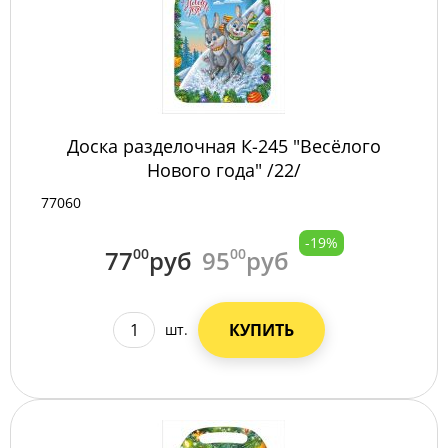
Доска разделочная К-245 "Весёлого
Нового года" /22/
77060
-19%
77
00
руб
95
00
руб
КУПИТЬ
шт.