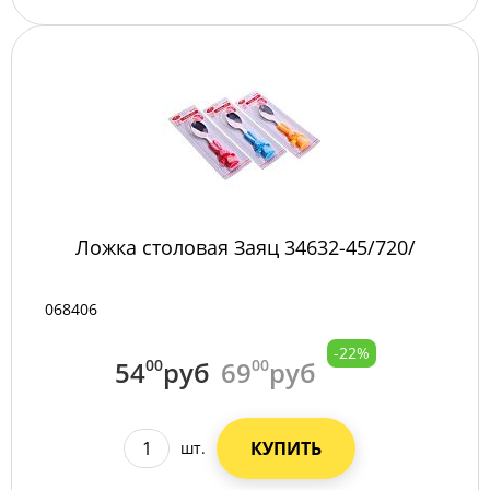
Ложка столовая Заяц 34632-45/720/
068406
-22%
54
00
руб
69
00
руб
КУПИТЬ
шт.