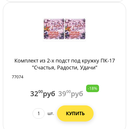
Комплект из 2-х подст под кружку ПК-17
"Счастья, Радости, Удачи"
77074
-18%
32
00
руб
39
00
руб
КУПИТЬ
шт.