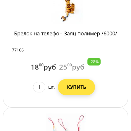
Брелок на телефон Заяц полимер /6000/
77166
-28%
18
00
руб
25
00
руб
КУПИТЬ
шт.