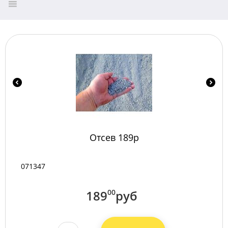
Отсев 189р
071347
189
00
руб