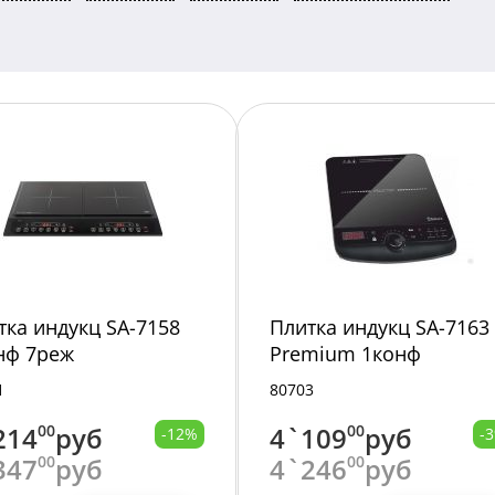
тка индукц SA-7158
Плитка индукц SA-7163
нф 7реж
Premium 1конф
стеклокерамика
1
80703
214
00
руб
4`109
00
руб
-12%
-
347
00
руб
4`246
00
руб