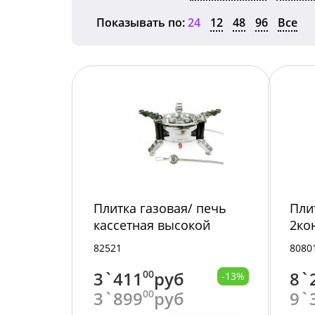
Показывать по:
24
12
48
96
Все
Плитка газовая/ печь
Пли
кассетная высокой
2ко
мощности с чехлом #9
82521
8080
/24/
3`411
00
руб
8`
-13%
3`899
00
руб
9`