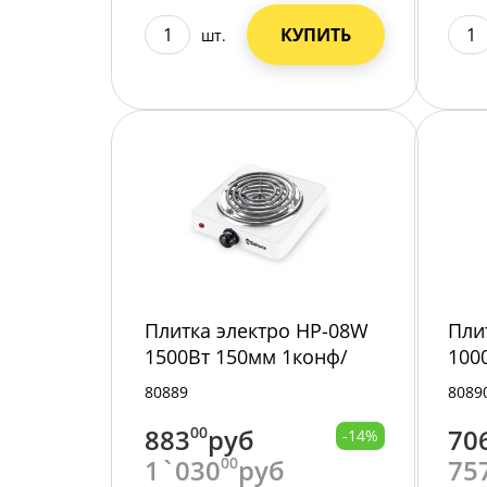
КУПИТЬ
шт.
Плитка электро HP-08W
Пли
1500Вт 150мм 1конф/
100
спир бел
спи
80889
8089
883
00
руб
70
-14%
1`030
00
руб
75