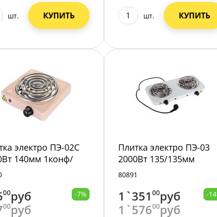
КУПИТЬ
КУПИТЬ
шт.
шт.
тка электро ПЭ-02C
Плитка электро ПЭ-03
0Вт 140мм 1конф/
2000Вт 135/135мм
р беж
2конф/спир бел
0
80891
6
00
руб
1`351
00
руб
-7%
-1
7
00
руб
1`576
00
руб