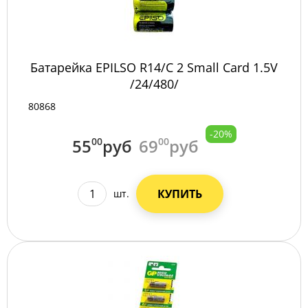
Батарейка EPILSO R14/C 2 Small Card 1.5V
/24/480/
80868
-20%
55
00
руб
69
00
руб
КУПИТЬ
шт.