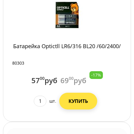
Батарейка Оptictll LR6/316 BL20 /60/2400/
80303
-17%
57
00
руб
69
00
руб
КУПИТЬ
шт.