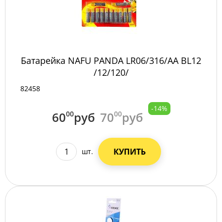
Батарейка NAFU PANDA LR06/316/AA BL12
/12/120/
82458
-14%
60
00
руб
70
00
руб
КУПИТЬ
шт.