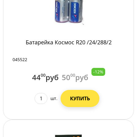
Батарейка Космос R20 /24/288/2
045522
-12%
44
00
руб
50
00
руб
КУПИТЬ
шт.