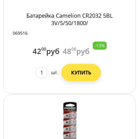
Батарейка Camelion CR2032 5BL
3V/5/50/1800/
069516
-13%
42
00
руб
48
00
руб
КУПИТЬ
шт.