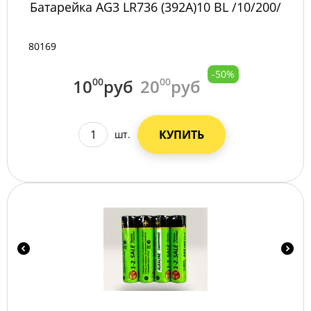
Батарейка AG3 LR736 (392A)10 BL /10/200/
80169
-50%
10
00
руб
20
00
руб
КУПИТЬ
шт.