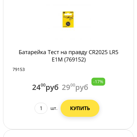
Батарейка Тест на правду CR2025 LR5
E1M (769152)
79153
-17%
24
00
руб
29
00
руб
КУПИТЬ
шт.