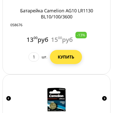
Батарейка Camelion AG10 LR1130
BL10/100/3600
058676
-13%
13
00
руб
15
00
руб
КУПИТЬ
шт.