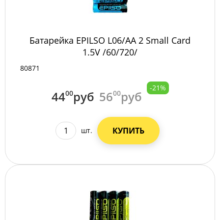
Батарейка EPILSO L06/AA 2 Small Card
1.5V /60/720/
80871
-21%
44
00
руб
56
00
руб
КУПИТЬ
шт.