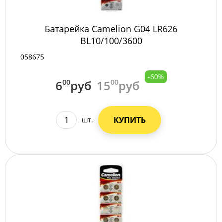
Батарейка Camelion G04 LR626
BL10/100/3600
058675
-60%
6
00
руб
15
00
руб
КУПИТЬ
шт.