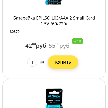
Батарейка EPILSO L03/AAA 2 Small Card
1.5V /60/720/
80870
-24%
42
00
руб
55
00
руб
КУПИТЬ
шт.