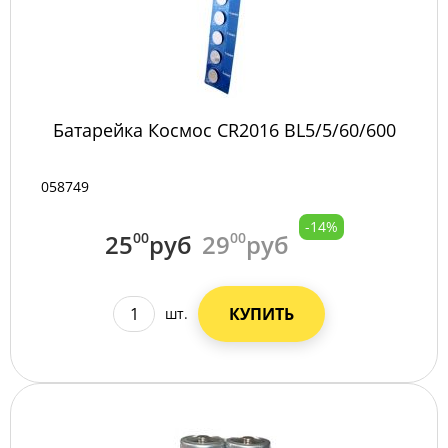
Батарейка Космос CR2016 BL5/5/60/600
058749
-14%
25
00
руб
29
00
руб
КУПИТЬ
шт.