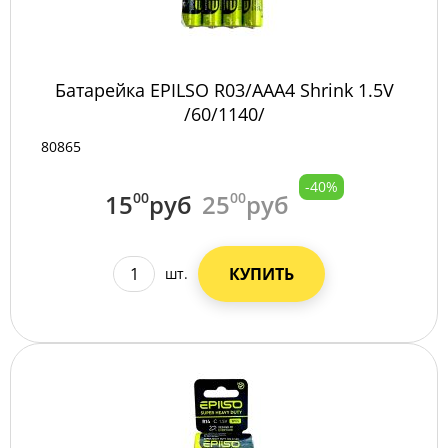
Батарейка EPILSO R03/AAA4 Shrink 1.5V
/60/1140/
80865
-40%
15
00
руб
25
00
руб
КУПИТЬ
шт.