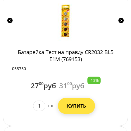
Батарейка Тест на правду CR2032 BL5
E1M (769153)
058750
-13%
27
00
руб
31
00
руб
КУПИТЬ
шт.