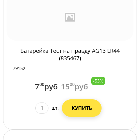
Батарейка Тест на правду AG13 LR44
(835467)
79152
-53%
7
00
руб
15
00
руб
КУПИТЬ
шт.