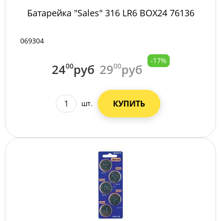
Батарейка "Sales" 316 LR6 BOX24 76136
069304
-17%
24
00
руб
29
00
руб
КУПИТЬ
шт.