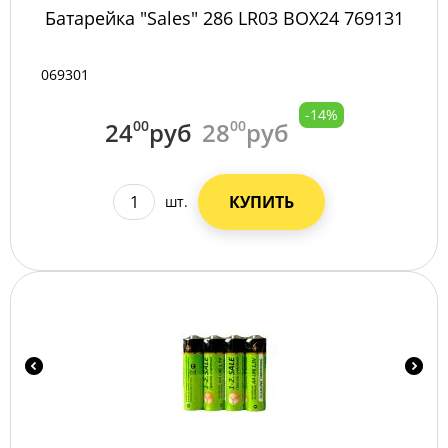
Батарейка "Sales" 286 LR03 BOX24 769131
069301
-14%
24
00
руб
28
00
руб
КУПИТЬ
шт.