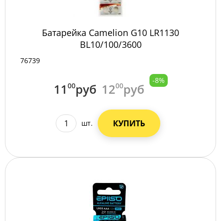
Батарейка Camelion G10 LR1130
BL10/100/3600
76739
-8%
11
00
руб
12
00
руб
КУПИТЬ
шт.