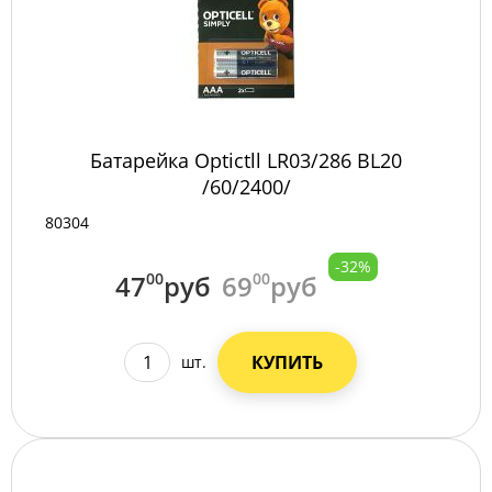
Батарейка Оptictll LR03/286 BL20
/60/2400/
80304
-32%
47
00
руб
69
00
руб
КУПИТЬ
шт.