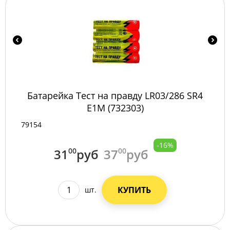
Батарейка Тест на правду LR03/286 SR4
E1M (732303)
79154
-16%
31
00
руб
37
00
руб
КУПИТЬ
шт.