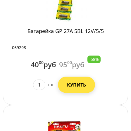
Батарейка GP 27А 5BL 12V/5/5
069298
-58%
40
00
руб
95
00
руб
КУПИТЬ
шт.