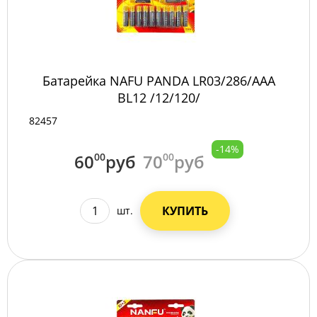
Батарейка NAFU PANDA LR03/286/AAA
BL12 /12/120/
82457
-14%
60
00
руб
70
00
руб
КУПИТЬ
шт.