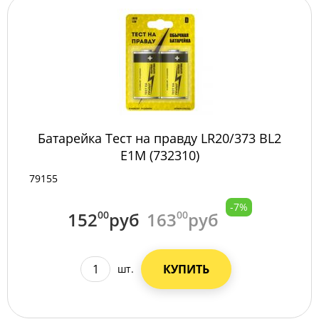
Батарейка Тест на правду LR20/373 BL2
E1M (732310)
79155
-7%
152
00
руб
163
00
руб
КУПИТЬ
шт.