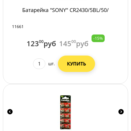
Батарейка "SONY" CR2430/5BL/50/
11661
-15%
123
00
руб
145
00
руб
КУПИТЬ
шт.