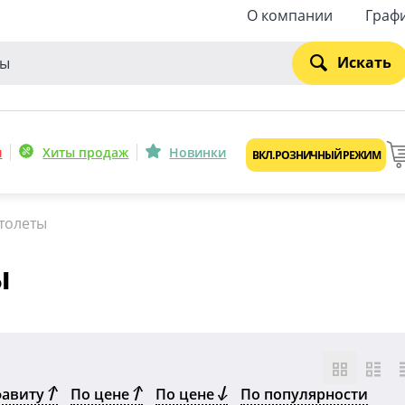
О компании
Граф
Искать
и
Хиты продаж
Новинки
ВКЛ. РОЗНИЧНЫЙ РЕЖИМ
толеты
ы
фавиту
По цене
По цене
По популярности