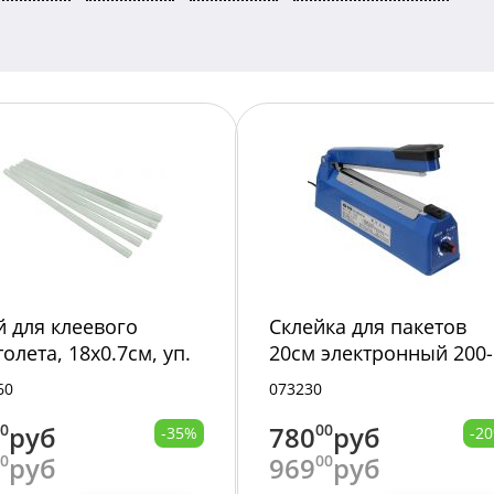
й для клеевого
Склейка для пакетов
олета, 18х0.7см, уп.
20см электронный 200-
т, прозрачный, в
350w 15435-13 /144/
60
073230
ржнях 1125-3/300/
60
руб
780
00
руб
-35%
-2
00
руб
969
00
руб