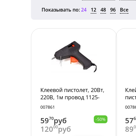
Показывать по:
24
12
48
96
Все
Клеевой пистолет, 20Вт,
Кле
220В, 1м провод 1125-
пист
2/200/
10ш
007861
0078
сте
59
70
руб
57
-50%
120
00
руб
89