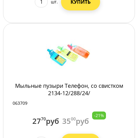
КУПИТЬ
шт.
Мыльные пузыри Телефон, со свистком
2134-12/288/24/
063709
-21%
27
70
руб
35
00
руб