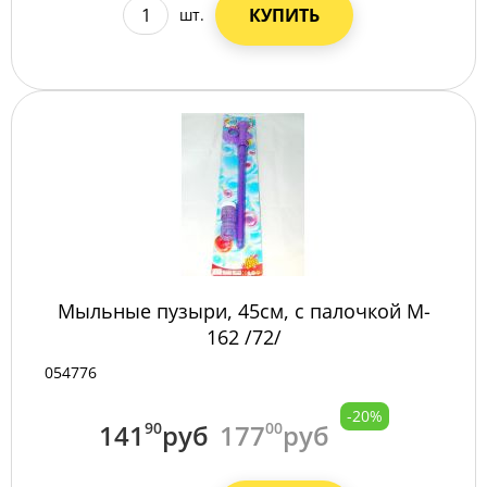
КУПИТЬ
шт.
Мыльные пузыри, 45см, с палочкой M-
162 /72/
054776
-20%
141
90
руб
177
00
руб