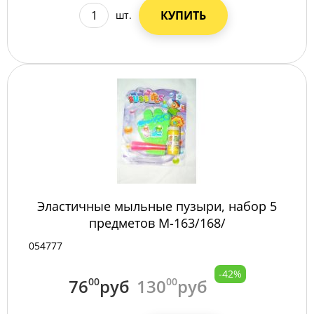
КУПИТЬ
шт.
Эластичные мыльные пузыри, набор 5
предметов M-163/168/
054777
-42%
76
00
руб
130
00
руб