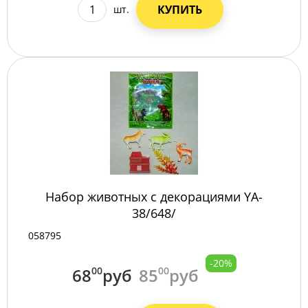
КУПИТЬ
шт.
Набор животных с декорациями YA-
38/648/
058795
-20%
68
00
руб
85
00
руб