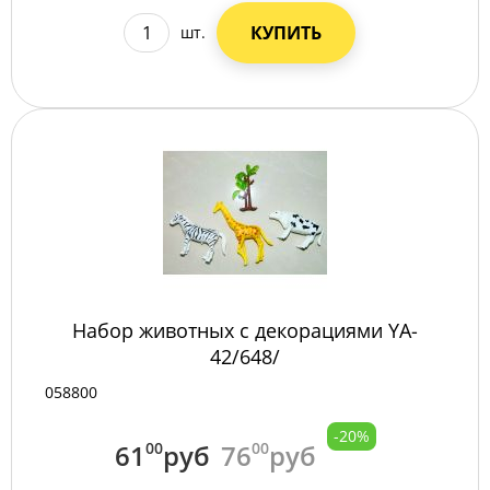
КУПИТЬ
шт.
Набор животных с декорациями YA-
42/648/
058800
-20%
61
00
руб
76
00
руб