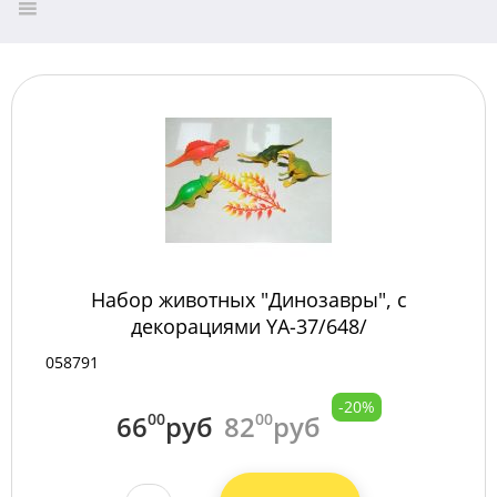
Набор животных "Динозавры", с
декорациями YA-37/648/
058791
-20%
66
00
руб
82
00
руб