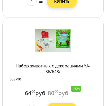
КУПИТЬ
шт.
Набор животных с декорациями YA-
36/648/
058790
-20%
64
00
руб
80
00
руб