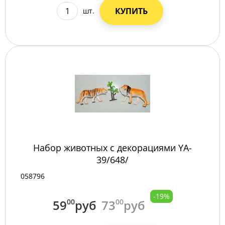
КУПИТЬ
шт.
Набор животных с декорациями YA-
39/648/
058796
-19%
59
00
руб
73
00
руб