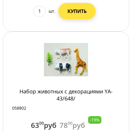
КУПИТЬ
шт.
Набор животных с декорациями YA-
43/648/
058802
-19%
63
00
руб
78
00
руб