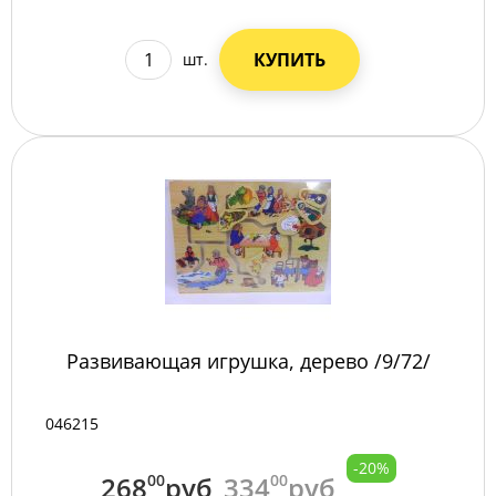
КУПИТЬ
шт.
Развивающая игрушка, дерево /9/72/
046215
-20%
268
00
руб
334
00
руб