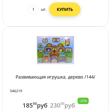
КУПИТЬ
шт.
Развивающая игрушка, дерево /144/
046219
-20%
185
00
руб
230
00
руб