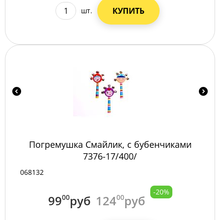
КУПИТЬ
шт.
Погремушка Смайлик, с бубенчиками
7376-17/400/
068132
-20%
99
00
руб
124
00
руб