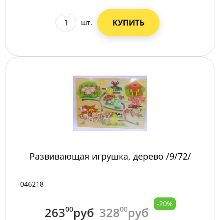
КУПИТЬ
шт.
Развивающая игрушка, дерево /9/72/
046218
-20%
263
00
руб
328
00
руб