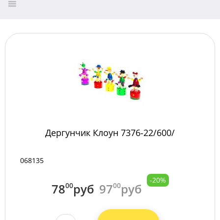
Дергунчик Клоун 7376-22/600/
068135
-20%
78
00
руб
97
00
руб