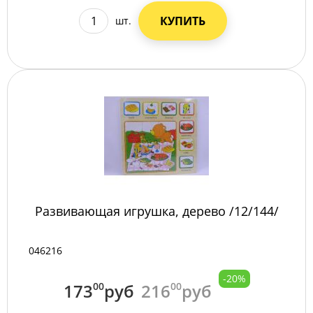
КУПИТЬ
шт.
Развивающая игрушка, дерево /12/144/
046216
-20%
173
00
руб
216
00
руб