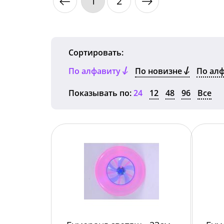
1
2
Сортировать:
По алфавиту
По новизне
По ал
Показывать по:
24
12
48
96
Все