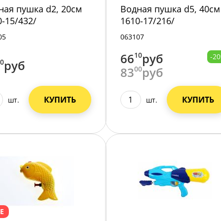
ная пушка d2, 20см
Водная пушка d5, 40см
0-15/432/
1610-17/216/
05
063107
66
10
руб
-2
00
руб
83
00
руб
КУПИТЬ
КУПИТЬ
шт.
шт.
E