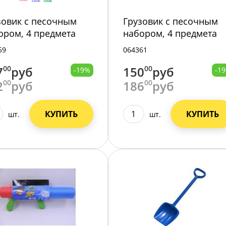
зовик с песочным
Грузовик с песочным
ором, 4 предмета
набором, 4 предмета
0-3/192/
3000-5/192/
59
064361
7
00
руб
150
00
руб
-19%
-1
2
00
руб
186
00
руб
КУПИТЬ
КУПИТЬ
шт.
шт.