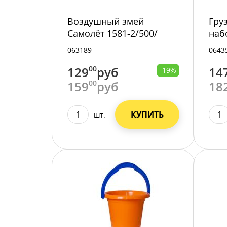
Воздушный змей
Гру
Самолёт 1581-2/500/
наб
300
063189
0643
129
00
руб
14
-19%
159
00
руб
18
КУПИТЬ
шт.