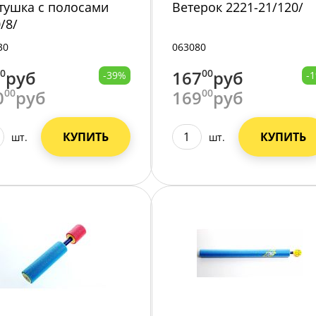
тушка с полосами
Ветерок 2221-21/120/
/8/
30
063080
00
руб
167
00
руб
-39%
-
0
00
руб
169
00
руб
КУПИТЬ
КУПИТЬ
шт.
шт.