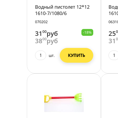
Водный пистолет 12*12
Вод
1610-7/1080/6
161
070202
0631
31
00
руб
25
-18%
38
00
руб
31
КУПИТЬ
шт.