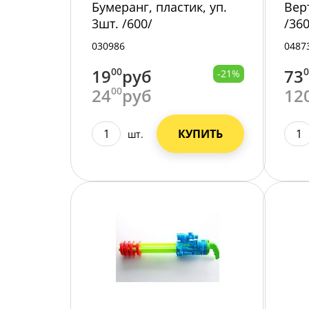
Бумеранг, пластик, уп.
Вер
3шт. /600/
/360
030986
0487
19
00
руб
73
-21%
24
00
руб
12
КУПИТЬ
шт.