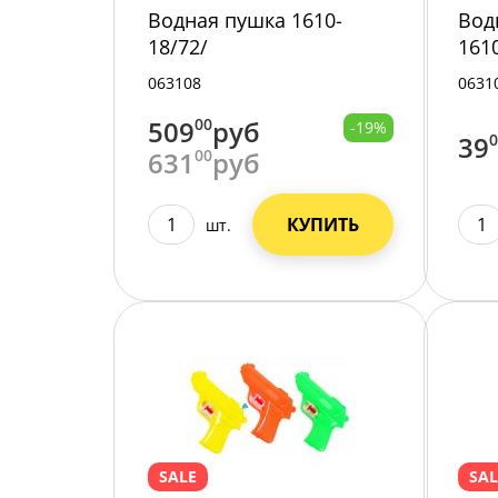
Водная пушка 1610-
Вод
18/72/
161
063108
0631
509
00
руб
-19%
39
631
00
руб
КУПИТЬ
шт.
SALE
SAL