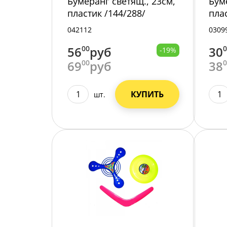
Бумеранг светящ., 23см,
Бум
пластик /144/288/
пла
042112
0309
56
00
руб
30
-19%
69
00
руб
38
КУПИТЬ
шт.