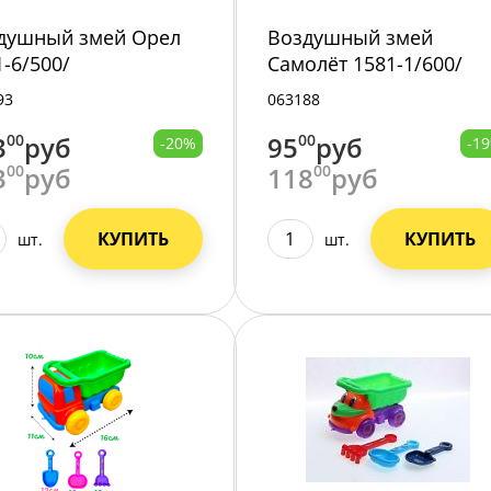
душный змей Орел
Воздушный змей
1-6/500/
Самолёт 1581-1/600/
93
063188
3
00
руб
95
00
руб
-20%
-1
3
00
руб
118
00
руб
КУПИТЬ
КУПИТЬ
шт.
шт.