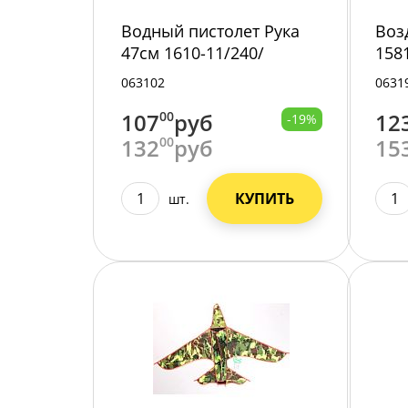
Водный пистолет Рука
Воз
47см 1610-11/240/
158
063102
0631
107
00
руб
12
-19%
132
00
руб
15
КУПИТЬ
шт.