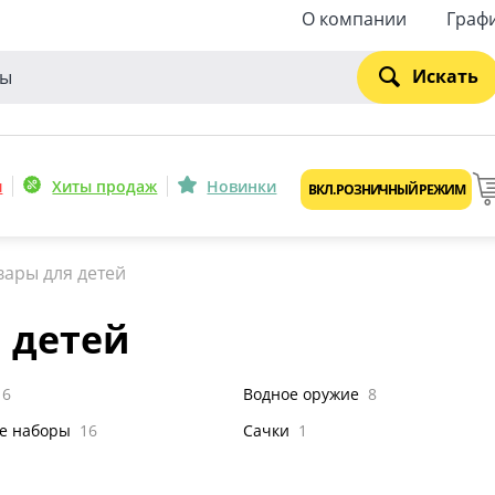
О компании
Граф
Искать
и
Хиты продаж
Новинки
ВКЛ. РОЗНИЧНЫЙ РЕЖИМ
вары для детей
 детей
6
Водное оружие
8
е наборы
16
Сачки
1