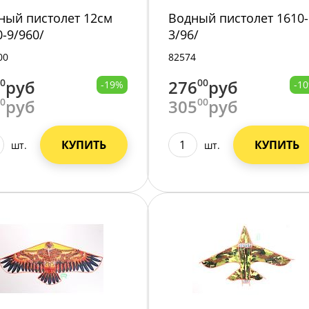
ный пистолет 12см
Водный пистолет 1610-
0-9/960/
3/96/
00
82574
00
руб
276
00
руб
-19%
-1
00
руб
305
00
руб
КУПИТЬ
КУПИТЬ
шт.
шт.