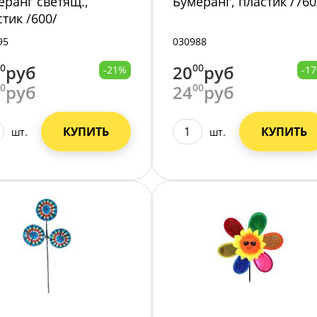
еранг светящ.,
Бумеранг, пластик /760
стик /600/
95
030988
00
руб
20
00
руб
-21%
-1
00
руб
24
00
руб
КУПИТЬ
КУПИТЬ
шт.
шт.