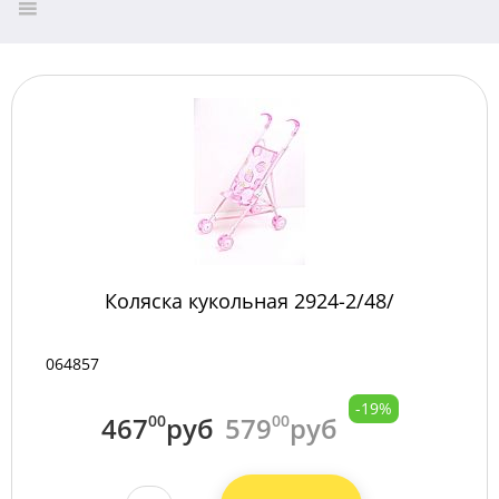
Коляска кукольная 2924-2/48/
064857
-19%
467
00
руб
579
00
руб