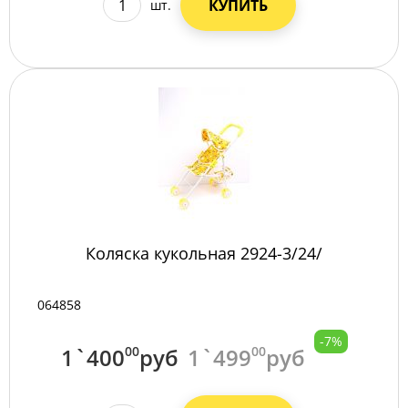
КУПИТЬ
шт.
Коляска кукольная 2924-3/24/
064858
-7%
1`400
00
руб
1`499
00
руб