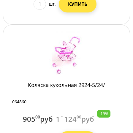
КУПИТЬ
шт.
Коляска кукольная 2924-5/24/
064860
-19%
905
00
руб
1`124
00
руб