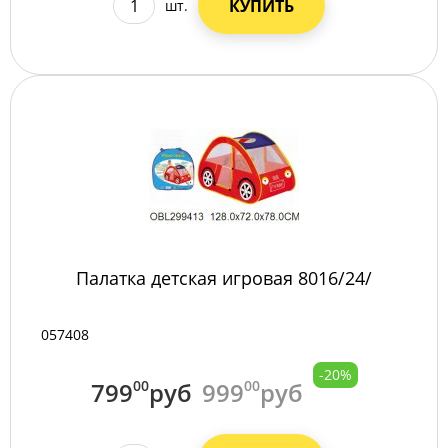
КУПИТЬ
шт.
Палатка детская игровая 8016/24/
057408
-20%
799
00
руб
999
00
руб