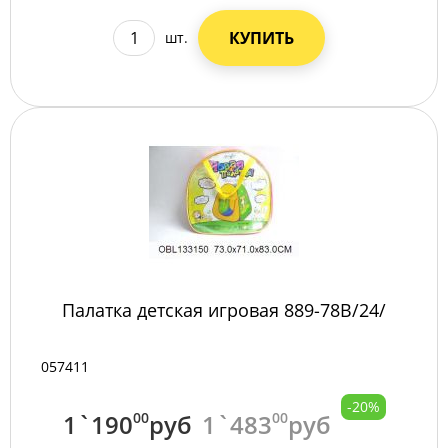
КУПИТЬ
шт.
Палатка детская игровая 889-78B/24/
057411
-20%
1`190
00
руб
1`483
00
руб