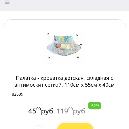
Палатка - кроватка детская, складная с
антимоскит сеткой, 110см х 55см х 40см
(АВ-246) /100/
82539
-62%
45
00
руб
119
00
руб