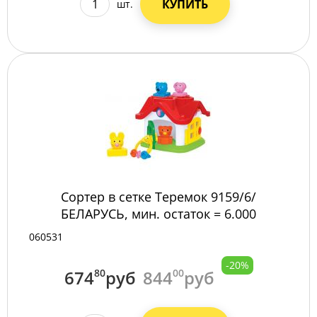
КУПИТЬ
шт.
Сортер в сетке Теремок 9159/6/
БЕЛАРУСЬ, мин. остаток = 6.000
060531
-20%
674
80
руб
844
00
руб