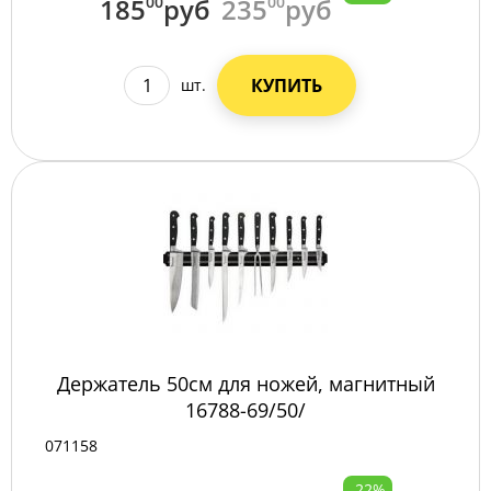
185
00
руб
235
00
руб
КУПИТЬ
шт.
Держатель 50см для ножей, магнитный
16788-69/50/
071158
-22%