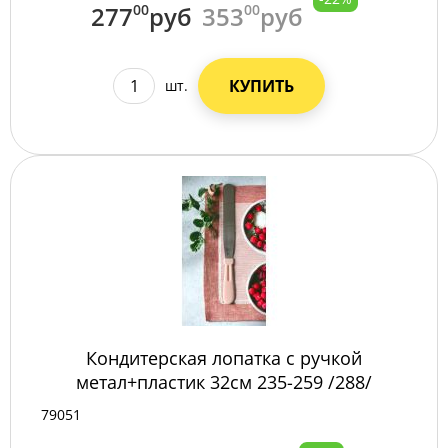
277
00
руб
353
00
руб
КУПИТЬ
шт.
Кондитерская лопатка с ручкой
метал+пластик 32см 235-259 /288/
79051