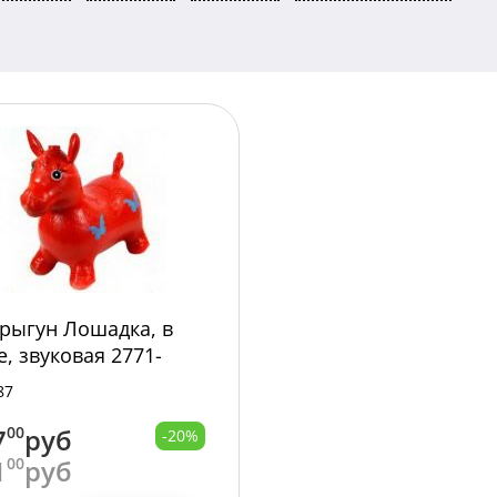
рыгун Лошадка, в
е, звуковая 2771-
/
87
7
00
руб
-20%
1
00
руб