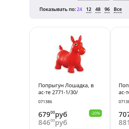
Показывать по:
24
12
48
96
Все
Попрыгун Лошадка, в
Поп
ас-те 2771-1/30/
ас-т
2/30
071386
0713
679
00
руб
70
-20%
846
00
руб
88