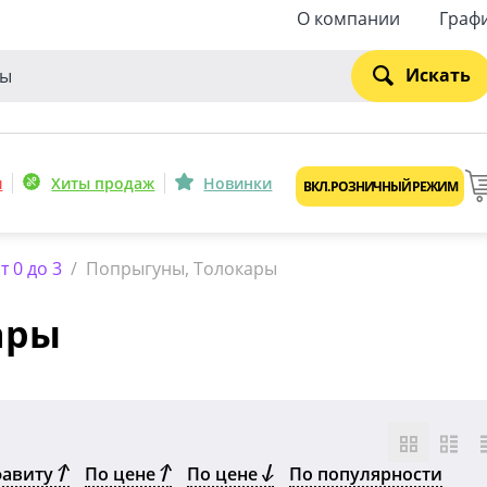
О компании
Граф
Искать
и
Хиты продаж
Новинки
ВКЛ. РОЗНИЧНЫЙ РЕЖИМ
 0 до 3
/
Попрыгуны, Толокары
ары
фавиту
По цене
По цене
По популярности