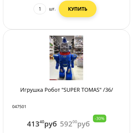
КУПИТЬ
шт.
Игрушка Робот "SUPER TOMAS" /36/
047501
-30%
413
40
руб
592
00
руб