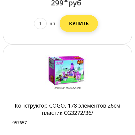
299
00
руб
КУПИТЬ
шт.
Конструктор COGO, 178 элементов 26см
пластик CG3272/36/
057657