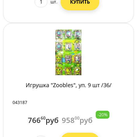
КУПИТЬ
шт.
Игрушка "Zoobles", уп. 9 шт /36/
043187
-20%
766
60
руб
958
00
руб