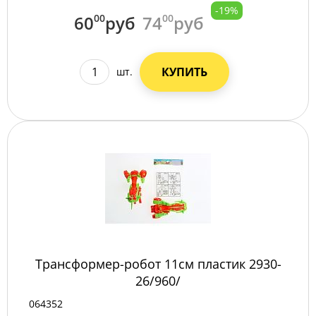
-19%
60
00
руб
74
00
руб
КУПИТЬ
шт.
Трансформер-робот 11см пластик 2930-
26/960/
064352