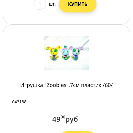
КУПИТЬ
шт.
Игрушка "Zoobles",7см пластик /60/
043188
49
00
руб