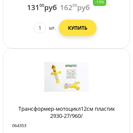
-19%
131
00
руб
162
00
руб
КУПИТЬ
шт.
Трансформер-мотоцикл12см пластик
2930-27/960/
064353