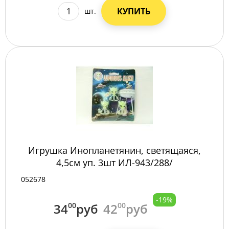
КУПИТЬ
шт.
Игрушка Инопланетянин, светящаяся,
4,5см уп. 3шт ИЛ-943/288/
052678
-19%
34
00
руб
42
00
руб