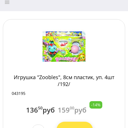
Игрушка "Zoobles", 8см пластик, уп. 4шт
/192/
043195
-14%
136
50
руб
159
00
руб